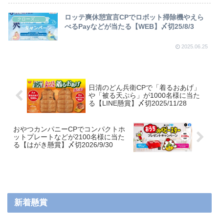
ロッテ爽休憩宣言CPでロボット掃除機やえら
クローズド懸賞
べるPayなどが当たる【WEB】〆切25/8/3
2025.06.25
日清のどん兵衛CPで「着るおあげ」
や「被る天ぷら」が1000名様に当た
る【LINE懸賞】〆切2025/11/28
おやつカンパニーCPでコンパクトホ
ットプレートなどが2100名様に当た
る【はがき懸賞】〆切2026/9/30
新着懸賞