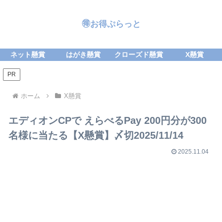
🉐お得ぷらっと
ネット懸賞
はがき懸賞
クローズド懸賞
X懸賞
PR
ホーム
X懸賞
エディオンCPで えらべるPay 200円分が300
名様に当たる【X懸賞】〆切2025/11/14
2025.11.04