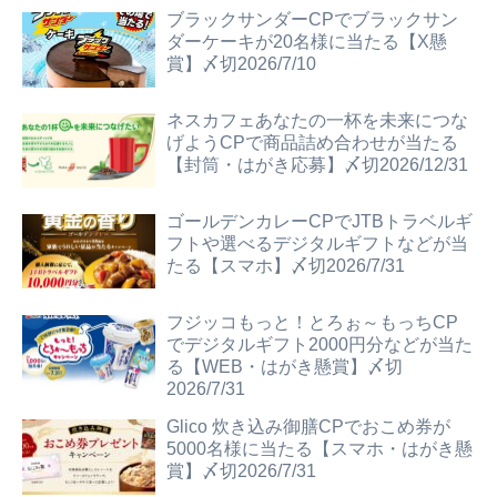
ブラックサンダーCPでブラックサン
ダーケーキが20名様に当たる【X懸
賞】〆切2026/7/10
ネスカフェあなたの一杯を未来につな
げようCPで商品詰め合わせが当たる
【封筒・はがき応募】〆切2026/12/31
ゴールデンカレーCPでJTBトラベルギ
フトや選べるデジタルギフトなどが当
たる【スマホ】〆切2026/7/31
フジッコもっと！とろぉ～もっちCP
でデジタルギフト2000円分などが当た
る【WEB・はがき懸賞】〆切
2026/7/31
Glico 炊き込み御膳CPでおこめ券が
5000名様に当たる【スマホ・はがき懸
賞】〆切2026/7/31