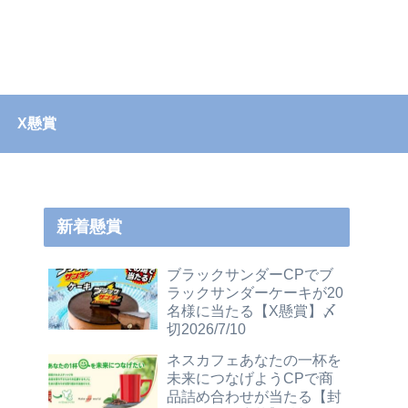
X懸賞
新着懸賞
ブラックサンダーCPでブ
ラックサンダーケーキが20
名様に当たる【X懸賞】〆
切2026/7/10
ネスカフェあなたの一杯を
未来につなげようCPで商
品詰め合わせが当たる【封