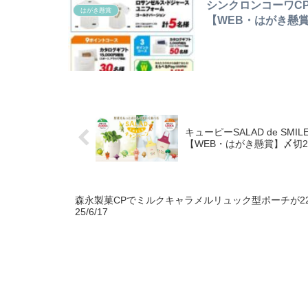
シンクロンコーワCP
はがき懸賞
【WEB・はがき懸賞】
キューピーSALAD de S
【WEB・はがき懸賞】〆切25/
森永製菓CPでミルクキャラメルリュック型ポーチが2
25/6/17