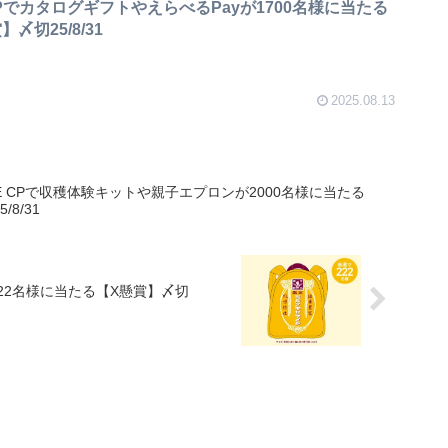
でカタログギフトやえらべるPayが1700名様に当たる
〆切25/8/31
2025.08.13
MILE CPで収穫体験キットや親子エプロンが2000名様に当たる
8/31
22名様に当たる【X懸賞】〆切