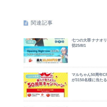
関連記事
七つの大罪 ナナオ
X懸賞
切25/8/1
マルちゃん50周年C
はがき懸賞
が3150名様に当たる