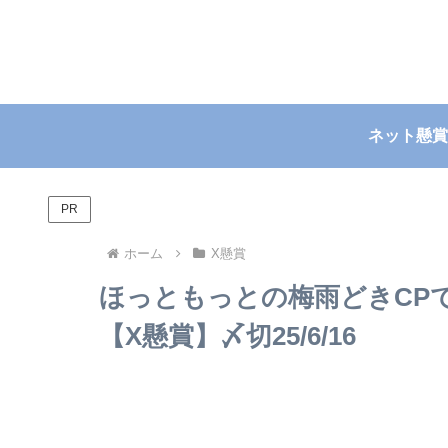
ネット懸賞
PR
ホーム
X懸賞
ほっともっとの梅雨どきCPで
【X懸賞】〆切25/6/16