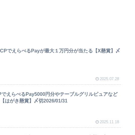
リCPでえらべるPayが最大１万円分が当たる【X懸賞】〆
2025.07.28
PでえらべるPay5000円分やテーブルグリルピュアなど
【はがき懸賞】〆切2026/01/31
2025.11.18