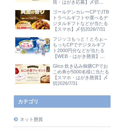
筒・はがき応募】〆切
2026/12/31
ゴールデンカレーCPでJTB
トラベルギフトや選べるデ
ジタルギフトなどが当たる
【スマホ】〆切2026/7/31
フジッコもっと！とろぉ～
もっちCPでデジタルギフ
ト2000円分などが当たる
【WEB・はがき懸賞】〆
切2026/7/31
Glico 炊き込み御膳CPでお
こめ券が5000名様に当たる
【スマホ・はがき懸賞】〆
切2026/7/31
カテゴリ
ネット懸賞