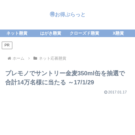
🉐お得ぷらっと
ネット懸賞
はがき懸賞
クローズド懸賞
X懸賞
PR
ホーム
ネット応募懸賞
プレモノでサントリー金麦350ml缶を抽選で
合計14万名様に当たる ～17/1/29
2017.01.17