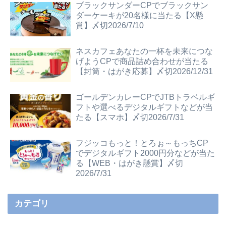
ブラックサンダーCPでブラックサン
ダーケーキが20名様に当たる【X懸
賞】〆切2026/7/10
ネスカフェあなたの一杯を未来につな
げようCPで商品詰め合わせが当たる
【封筒・はがき応募】〆切2026/12/31
ゴールデンカレーCPでJTBトラベルギ
フトや選べるデジタルギフトなどが当
たる【スマホ】〆切2026/7/31
フジッコもっと！とろぉ～もっちCP
でデジタルギフト2000円分などが当た
る【WEB・はがき懸賞】〆切
2026/7/31
カテゴリ