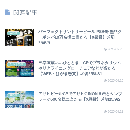
関連記事
パーフェクトサントリービール PSB缶 無料ク
X懸賞
ーポンが10万名様に当たる【X懸賞】〆切
25/6/9
2025.05.28
三幸製菓いいひととき。CPでプラネタリウム
はがき懸賞
やリクライニングローチェアなどが当たる
【WEB・はがき懸賞】〆切25/8/31
2025.06.20
アサヒビールCPでアサヒGINON６缶とタンブ
X懸賞
ラーが500名様に当たる【X懸賞】〆切25/9/2
2025.08.21