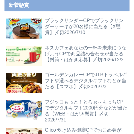
新着懸賞
ブラックサンダーCPでブラックサン
ダーケーキが20名様に当たる【X懸
賞】〆切2026/7/10
ネスカフェあなたの一杯を未来につな
げようCPで商品詰め合わせが当たる
【封筒・はがき応募】〆切2026/12/31
ゴールデンカレーCPでJTBトラベルギ
フトや選べるデジタルギフトなどが当
たる【スマホ】〆切2026/7/31
フジッコもっと！とろぉ～もっちCP
でデジタルギフト2000円分などが当た
る【WEB・はがき懸賞】〆切
2026/7/31
Glico 炊き込み御膳CPでおこめ券が