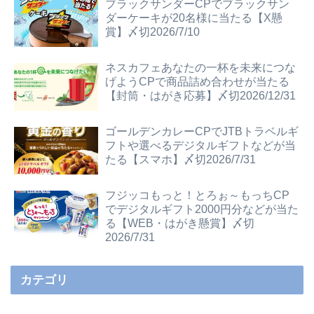
ブラックサンダーCPでブラックサン
ダーケーキが20名様に当たる【X懸
賞】〆切2026/7/10
ネスカフェあなたの一杯を未来につな
げようCPで商品詰め合わせが当たる
【封筒・はがき応募】〆切2026/12/31
ゴールデンカレーCPでJTBトラベルギ
フトや選べるデジタルギフトなどが当
たる【スマホ】〆切2026/7/31
フジッコもっと！とろぉ～もっちCP
でデジタルギフト2000円分などが当た
る【WEB・はがき懸賞】〆切
2026/7/31
カテゴリ