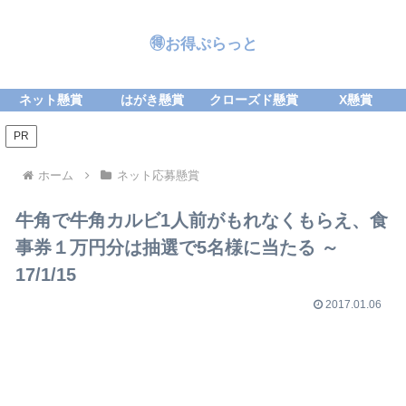
🉐お得ぷらっと
ネット懸賞
はがき懸賞
クローズド懸賞
X懸賞
PR
ホーム
ネット応募懸賞
牛角で牛角カルビ1人前がもれなくもらえ、食
事券１万円分は抽選で5名様に当たる ～
17/1/15
2017.01.06