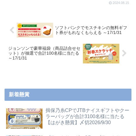
2024.08.15
ソフトバンクでモスチキンの無料ギフ
ト券がもれなくもらえる ～17/1/31
ジョンソンで豪華福袋（商品詰合せセ
ット）が抽選で合計100名様に当たる
～17/1/31
新着懸賞
揖保乃糸CPでJTBナイスギフトやクー
ラーバッグが合計3100名様に当たる
【はがき懸賞】〆切2026/9/30