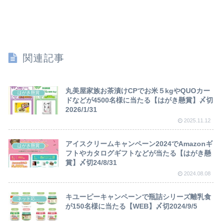
関連記事
丸美屋家族お茶漬けCPでお米５kgやQUOカー
はがき懸賞
ドなどが4500名様に当たる【はがき懸賞】〆切
2026/1/31
2025.11.12
アイスクリームキャンペーン2024でAmazonギ
はがき懸賞
フトやカタログギフトなどが当たる【はがき懸
賞】〆切24/8/31
2024.08.08
キユーピーキャンペーンで瓶詰シリーズ離乳食
ネット応募懸賞
が150名様に当たる【WEB】〆切2024/9/5