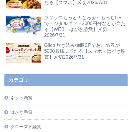
たる【スマホ】〆切2026/7/31
フジッコもっと！とろぉ～もっちCP
でデジタルギフト2000円分などが当た
る【WEB・はがき懸賞】〆切
2026/7/31
Glico 炊き込み御膳CPでおこめ券が
5000名様に当たる【スマホ・はがき懸
賞】〆切2026/7/31
カテゴリ
ネット懸賞
はがき懸賞
クローズド懸賞