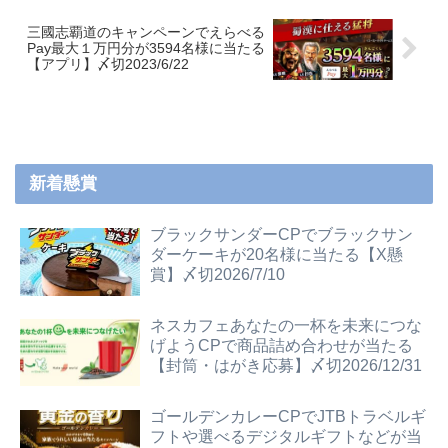
三國志覇道のキャンペーンでえらべる
Pay最大１万円分が3594名様に当たる
【アプリ】〆切2023/6/22
新着懸賞
ブラックサンダーCPでブラックサン
ダーケーキが20名様に当たる【X懸
賞】〆切2026/7/10
ネスカフェあなたの一杯を未来につな
げようCPで商品詰め合わせが当たる
【封筒・はがき応募】〆切2026/12/31
ゴールデンカレーCPでJTBトラベルギ
フトや選べるデジタルギフトなどが当