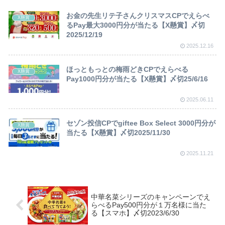
お金の先生リテ子さんクリスマスCPでえらべ
X懸賞
るPay最大3000円分が当たる【X懸賞】〆切
2025/12/19
2025.12.16
ほっともっとの梅雨どきCPでえらべる
X懸賞
Pay1000円分が当たる【X懸賞】〆切25/6/16
2025.06.11
セゾン投信CPでgiftee Box Select 3000円分が
X懸賞
当たる【X懸賞】〆切2025/11/30
2025.11.21
中華名菜シリーズのキャンペーンでえ
らべるPay500円分が１万名様に当た
る【スマホ】〆切2023/6/30