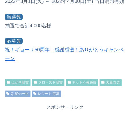
2022年3月1日(火) ～ 2022年4月30日(土) 当日消印有効
当選数
抽選で合計4,000名様
応募先
祝！ギョーザ50周年 感謝感激！ありがとうキャンペ
ーン
はがき懸賞
クローズド懸賞
ネット応募懸賞
大量当選
QUOカード
レシート 応募
スポンサーリンク