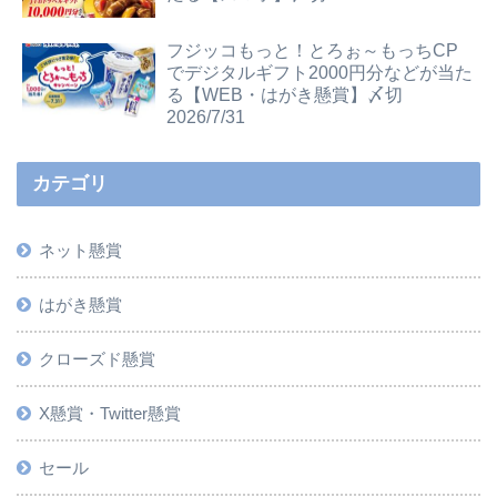
フジッコもっと！とろぉ～もっちCP
でデジタルギフト2000円分などが当た
る【WEB・はがき懸賞】〆切
2026/7/31
カテゴリ
ネット懸賞
はがき懸賞
クローズド懸賞
X懸賞・Twitter懸賞
セール