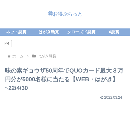
🉐お得ぷらっと
ネット懸賞
はがき懸賞
クローズド懸賞
X懸賞
PR
ホーム
はがき懸賞
味の素ギョウザ50周年でQUOカード最大３万
円分が5000名様に当たる【WEB・はがき】
~22/4/30
2022.03.24