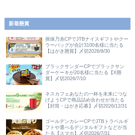
新着懸賞
揖保乃糸CPでJTBナイスギフトやクー
ラーバッグが合計3100名様に当たる
【はがき懸賞】〆切2026/9/30
ブラックサンダーCPでブラックサン
ダーケーキが20名様に当たる【X懸
賞】〆切2026/7/10
ネスカフェあなたの一杯を未来につな
げようCPで商品詰め合わせが当たる
【封筒・はがき応募】〆切2026/12/31
ゴールデンカレーCPでJTBトラベルギ
フトや選べるデジタルギフトなどが当
たる【スマホ】〆切2026/7/31