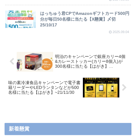
はっちゅう君CPでAmazonギフトカード500円
X懸賞
分が毎日50名様に当たる【X懸賞】〆切
25/10/17
2025.09.04
明治のキャンペーンで銀座カリー4個
&カレーストッカー(カリー8個入)が
300名様に当たる【はがき】
~21/12/22
味の素冷凍食品キャンペーンで電子書
籍リーダーやLEDランタンなどが500
名様に当たる【はがき】~21/11/30
新着懸賞