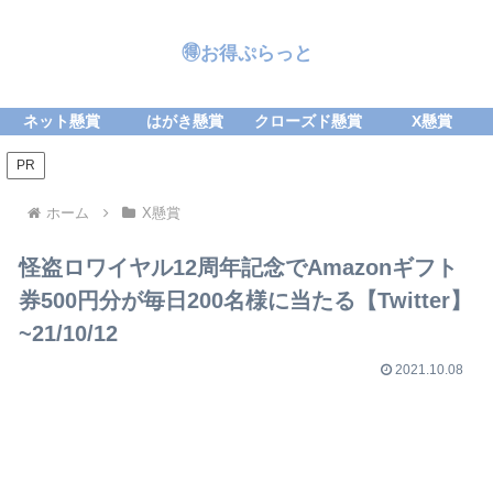
🉐お得ぷらっと
ネット懸賞
はがき懸賞
クローズド懸賞
X懸賞
PR
ホーム
X懸賞
怪盗ロワイヤル12周年記念でAmazonギフト
券500円分が毎日200名様に当たる【Twitter】
~21/10/12
2021.10.08