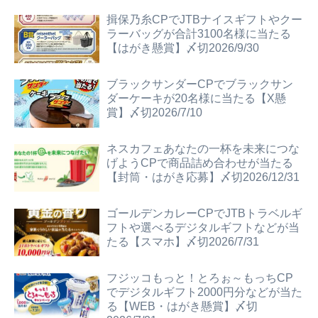
揖保乃糸CPでJTBナイスギフトやクー
ラーバッグが合計3100名様に当たる
【はがき懸賞】〆切2026/9/30
ブラックサンダーCPでブラックサン
ダーケーキが20名様に当たる【X懸
賞】〆切2026/7/10
ネスカフェあなたの一杯を未来につな
げようCPで商品詰め合わせが当たる
【封筒・はがき応募】〆切2026/12/31
ゴールデンカレーCPでJTBトラベルギ
フトや選べるデジタルギフトなどが当
たる【スマホ】〆切2026/7/31
フジッコもっと！とろぉ～もっちCP
でデジタルギフト2000円分などが当た
る【WEB・はがき懸賞】〆切