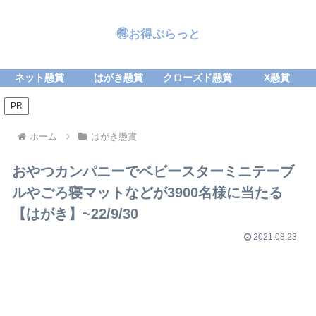
🉐お得ぷらっと
ネット懸賞
はがき懸賞
クローズド懸賞
X懸賞
PR
ホーム
はがき懸賞
おやつカンパニーでベビースターミニテーブ
ルやごろ寝マットなどが3900名様に当たる
【はがき】~22/9/30
2021.08.23