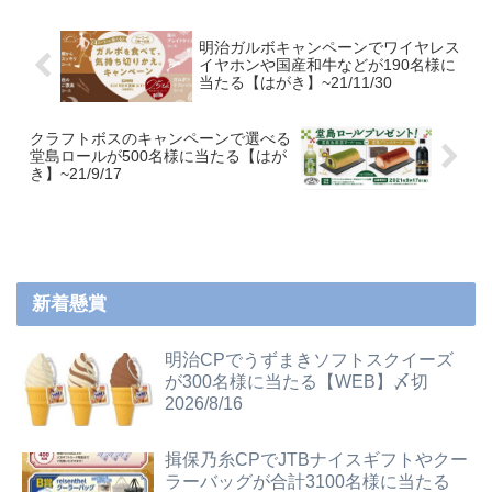
明治ガルボキャンペーンでワイヤレス
イヤホンや国産和牛などが190名様に
当たる【はがき】~21/11/30
クラフトボスのキャンペーンで選べる
堂島ロールが500名様に当たる【はが
き】~21/9/17
新着懸賞
明治CPでうずまきソフトスクイーズ
が300名様に当たる【WEB】〆切
2026/8/16
揖保乃糸CPでJTBナイスギフトやクー
ラーバッグが合計3100名様に当たる