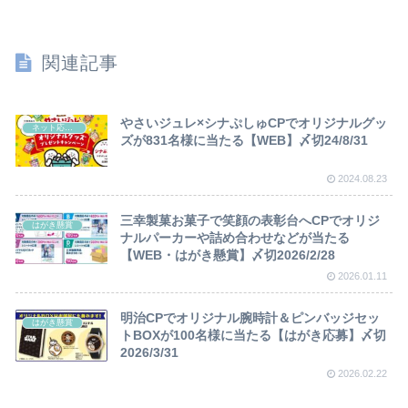
関連記事
やさいジュレ×シナぷしゅCPでオリジナルグッ
ネット応募懸賞
ズが831名様に当たる【WEB】〆切24/8/31
2024.08.23
三幸製菓お菓子で笑顔の表彰台へCPでオリジ
はがき懸賞
ナルパーカーや詰め合わせなどが当たる
【WEB・はがき懸賞】〆切2026/2/28
2026.01.11
明治CPでオリジナル腕時計＆ピンバッジセッ
はがき懸賞
トBOXが100名様に当たる【はがき応募】〆切
2026/3/31
2026.02.22