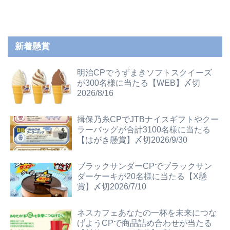
新着懸賞
明治CPでうずまきソフトスクイーズ
が300名様に当たる【WEB】〆切
2026/8/16
揖保乃糸CPでJTBナイスギフトやクー
ラーバッグが合計3100名様に当たる
【はがき懸賞】〆切2026/9/30
ブラックサンダーCPでブラックサン
ダーケーキが20名様に当たる【X懸
賞】〆切2026/7/10
ネスカフェあなたの一杯を未来につな
げようCPで商品詰め合わせが当たる