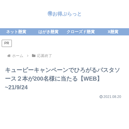
🉐お得ぷらっと
ネット懸賞
はがき懸賞
クローズド懸賞
X懸賞
PR
ホーム
応募終了
キューピーキャンペーンでひろがるパスタソ
ース２本が200名様に当たる【WEB】
~21/9/24
2021.08.20