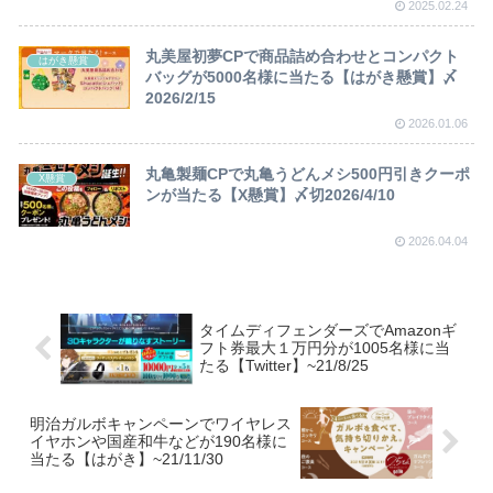
2025.02.24
丸美屋初夢CPで商品詰め合わせとコンパクト
はがき懸賞
バッグが5000名様に当たる【はがき懸賞】〆
2026/2/15
2026.01.06
丸亀製麺CPで丸亀うどんメシ500円引きクーポ
X懸賞
ンが当たる【X懸賞】〆切2026/4/10
2026.04.04
タイムディフェンダーズでAmazonギ
フト券最大１万円分が1005名様に当
たる【Twitter】~21/8/25
明治ガルボキャンペーンでワイヤレス
イヤホンや国産和牛などが190名様に
当たる【はがき】~21/11/30