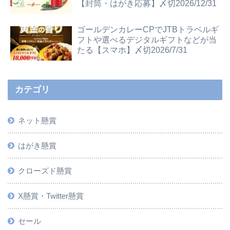
【封筒・はがき応募】〆切2026/12/31
ゴールデンカレーCPでJTBトラベルギ
フトや選べるデジタルギフトなどが当
たる【スマホ】〆切2026/7/31
カテゴリ
ネット懸賞
はがき懸賞
クローズド懸賞
X懸賞・Twitter懸賞
セール