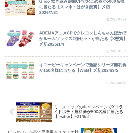
Glico 炊き込み御膳CPでおこめ券が5000名様
はがき懸賞
に当たる【スマホ・はがき懸賞】〆切
2026/7/31
2026.04.21
ABEMAアニメCPでクレヨンしんちゃんぽかぽ
X懸賞
かルームソックス2種セットが当たる【X懸賞】
〆切2025/1/4
2025.01.03
キユーピーキャンペーンで瓶詰シリーズ離乳食
ネット応募懸賞
が150名様に当たる【WEB】〆切2024/9/5
2024.08.15
ミニストップのキャンペーンでXフラ
イドポテト無料券が500名様に当たる
【Twitter】~21/8/8
ほっかほっか亭で黒唐揚＆スタミナ炒