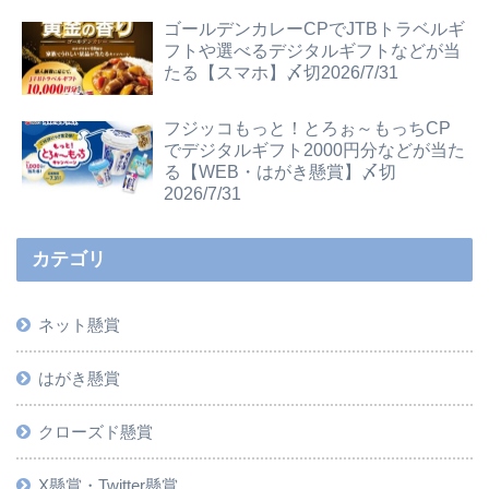
ゴールデンカレーCPでJTBトラベルギ
フトや選べるデジタルギフトなどが当
たる【スマホ】〆切2026/7/31
フジッコもっと！とろぉ～もっちCP
でデジタルギフト2000円分などが当た
る【WEB・はがき懸賞】〆切
2026/7/31
カテゴリ
ネット懸賞
はがき懸賞
クローズド懸賞
X懸賞・Twitter懸賞