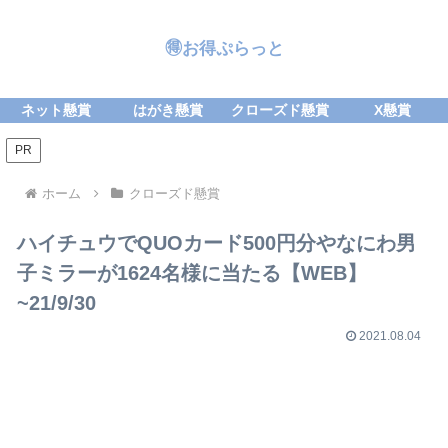
🉐お得ぷらっと
ネット懸賞
はがき懸賞
クローズド懸賞
X懸賞
PR
ホーム
クローズド懸賞
ハイチュウでQUOカード500円分やなにわ男
子ミラーが1624名様に当たる【WEB】
~21/9/30
2021.08.04