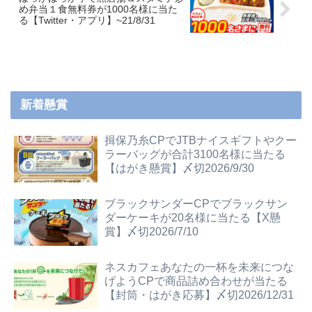
め弁当１食無料券が1000名様に当た
る【Twitter・アプリ】~21/8/31
新着懸賞
揖保乃糸CPでJTBナイスギフトやクー
ラーバッグが合計3100名様に当たる
【はがき懸賞】〆切2026/9/30
ブラックサンダーCPでブラックサン
ダーケーキが20名様に当たる【X懸
賞】〆切2026/7/10
ネスカフェあなたの一杯を未来につな
げようCPで商品詰め合わせが当たる
【封筒・はがき応募】〆切2026/12/31