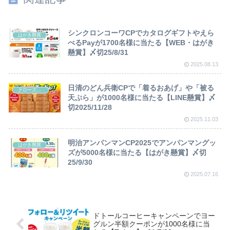
シンクロンコーワCPでカタログギフトやえら
はがき懸賞
べるPayが1700名様に当たる【WEB・はがき
懸賞】〆切25/8/31
2025.08.13
日清のどん兵衛CPで「着るおあげ」や「被る
クローズド懸賞
天ぷら」が1000名様に当たる【LINE懸賞】〆
切2025/11/28
2025.11.03
明治アンパンマンCP2025でアンパンマングッ
はがき懸賞
ズが5000名様に当たる【はがき懸賞】〆切
25/9/30
2025.07.16
ドトールコーヒーキャンペーンでヨー
グルン半額クーポンが1000名様に当