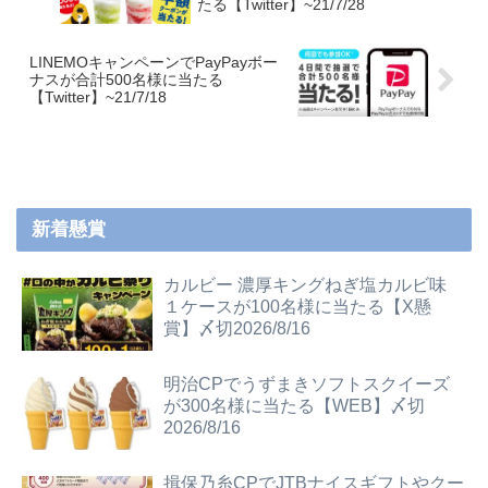
たる【Twitter】~21/7/28
LINEMOキャンペーンでPayPayボー
ナスが合計500名様に当たる
【Twitter】~21/7/18
新着懸賞
カルビー 濃厚キングねぎ塩カルビ味
１ケースが100名様に当たる【X懸
賞】〆切2026/8/16
明治CPでうずまきソフトスクイーズ
が300名様に当たる【WEB】〆切
2026/8/16
揖保乃糸CPでJTBナイスギフトやクー