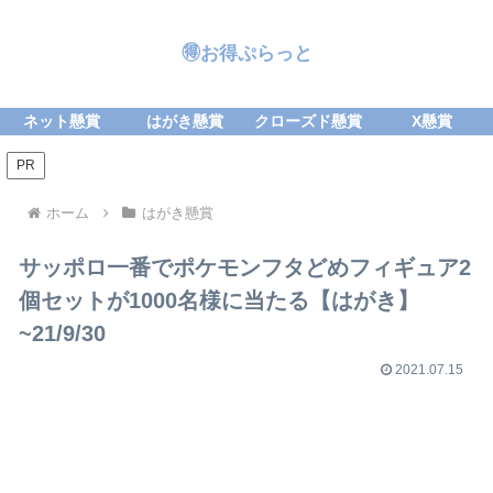
🉐お得ぷらっと
ネット懸賞
はがき懸賞
クローズド懸賞
X懸賞
PR
ホーム
はがき懸賞
サッポロ一番でポケモンフタどめフィギュア2
個セットが1000名様に当たる【はがき】
~21/9/30
2021.07.15