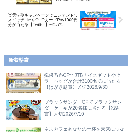
楽天学割キャンペーンでニンテンドウ
スイッチLiteやQUOカードPay1000円
分が当たる【Twitter】~21/7/1
新着懸賞
揖保乃糸CPでJTBナイスギフトやクー
ラーバッグが合計3100名様に当たる
【はがき懸賞】〆切2026/9/30
ブラックサンダーCPでブラックサン
ダーケーキが20名様に当たる【X懸
賞】〆切2026/7/10
ネスカフェあなたの一杯を未来につな