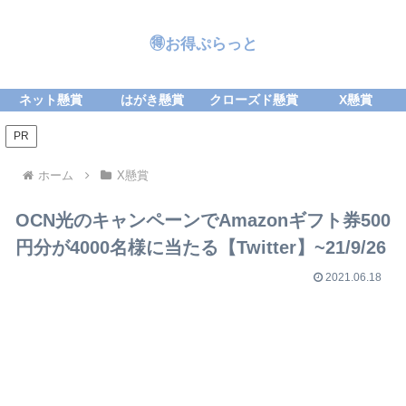
🉐お得ぷらっと
ネット懸賞
はがき懸賞
クローズド懸賞
X懸賞
PR
ホーム
X懸賞
OCN光のキャンペーンでAmazonギフト券500
円分が4000名様に当たる【Twitter】~21/9/26
2021.06.18