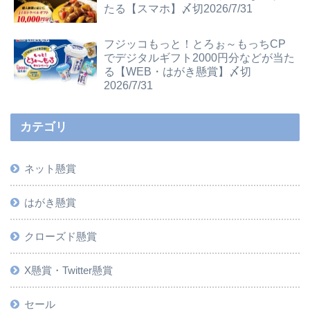
たる【スマホ】〆切2026/7/31
フジッコもっと！とろぉ～もっちCP
でデジタルギフト2000円分などが当た
る【WEB・はがき懸賞】〆切
2026/7/31
カテゴリ
ネット懸賞
はがき懸賞
クローズド懸賞
X懸賞・Twitter懸賞
セール