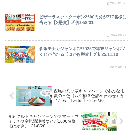
2026.01.20
ピザーラネットクーポン2500円分が777名様に
X懸賞
当たる【X懸賞】〆切24/8/31
2024.08.27
森永モナカジャンボCP2025で年末ジャンボ宝
はがき懸賞
くじが当たる【はがき懸賞】〆切25/11/10
2025.09.01
西尾の八ッ蔵キャンペーンであんなま
夏の三色（八ツ橋３色詰め合わせ）が
当たる【Twitter】~21/6/30
豆乳グルトキャンペーンでスマートウ
ォッチや空気清浄機などが1000名様
【はがき】~21/8/20