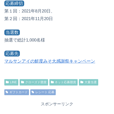
応募締切
第１回：2021年8月20日、
第２回：2021年11月20日
当選数
抽選で総計1,000名様
応募先
マルサンアイの鮮度みそ大感謝祭キャンペーン
LINE
クローズド懸賞
ネット応募懸賞
大量当選
ギフトカード
レシート 応募
スポンサーリンク