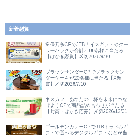
新着懸賞
揖保乃糸CPでJTBナイスギフトやクー
ラーバッグが合計3100名様に当たる
【はがき懸賞】〆切2026/9/30
ブラックサンダーCPでブラックサン
ダーケーキが20名様に当たる【X懸
賞】〆切2026/7/10
ネスカフェあなたの一杯を未来につな
げようCPで商品詰め合わせが当たる
【封筒・はがき応募】〆切2026/12/31
ゴールデンカレーCPでJTBトラベルギ
フトや選べるデジタルギフトなどが当