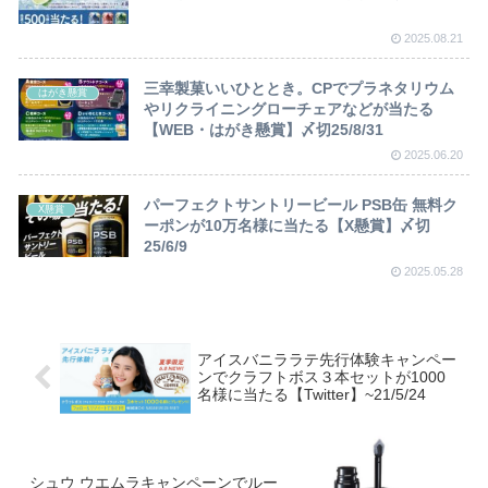
2025.08.21
三幸製菓いいひととき。CPでプラネタリウム
はがき懸賞
やリクライニングローチェアなどが当たる
【WEB・はがき懸賞】〆切25/8/31
2025.06.20
パーフェクトサントリービール PSB缶 無料ク
X懸賞
ーポンが10万名様に当たる【X懸賞】〆切
25/6/9
2025.05.28
アイスバニララテ先行体験キャンペー
ンでクラフトボス３本セットが1000
名様に当たる【Twitter】~21/5/24
シュウ ウエムラキャンペーンでルー