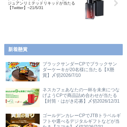
ジュアンリミテッドリキッドが当たる
【Twitter】~21/5/31
新着懸賞
ブラックサンダーCPでブラックサン
ダーケーキが20名様に当たる【X懸
賞】〆切2026/7/10
ネスカフェあなたの一杯を未来につな
げようCPで商品詰め合わせが当たる
【封筒・はがき応募】〆切2026/12/31
ゴールデンカレーCPでJTBトラベルギ
フトや選べるデジタルギフトなどが当
たる【スマホ】〆切2026/7/31