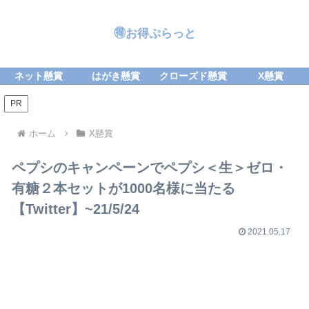
🉐お得ぷらっと
ネット懸賞
はがき懸賞
クローズド懸賞
X懸賞
PR
ホーム
X懸賞
ペプシのキャンペーンでペプシ＜生＞ゼロ・
有糖２本セットが1000名様に当たる
【Twitter】~21/5/24
2021.05.17