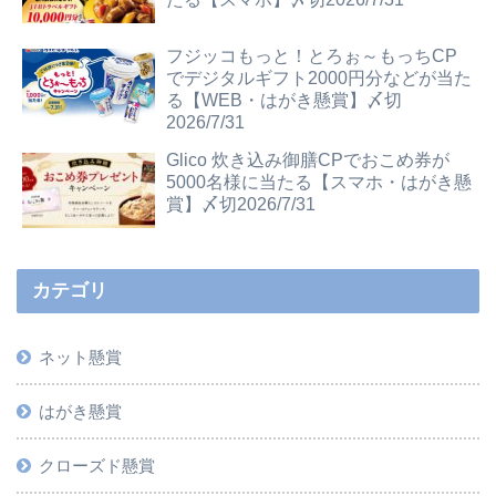
フジッコもっと！とろぉ～もっちCP
でデジタルギフト2000円分などが当た
る【WEB・はがき懸賞】〆切
2026/7/31
Glico 炊き込み御膳CPでおこめ券が
5000名様に当たる【スマホ・はがき懸
賞】〆切2026/7/31
カテゴリ
ネット懸賞
はがき懸賞
クローズド懸賞