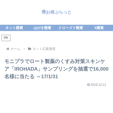
🉐お得ぷらっと
ネット懸賞
はがき懸賞
クローズド懸賞
X懸賞
PR
ホーム
ネット応募懸賞
モニプラでロート製薬のくすみ対策スキンケ
ア「IROHADA」サンプリングを抽選で16,000
名様に当たる ～17/1/31
2016.12.21