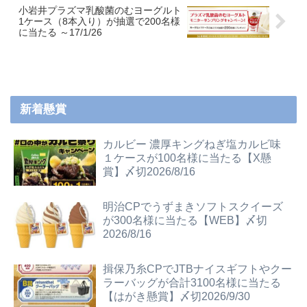
小岩井プラズマ乳酸菌のむヨーグルト
1ケース（8本入り）が抽選で200名様
に当たる ～17/1/26
新着懸賞
カルビー 濃厚キングねぎ塩カルビ味
１ケースが100名様に当たる【X懸
賞】〆切2026/8/16
明治CPでうずまきソフトスクイーズ
が300名様に当たる【WEB】〆切
2026/8/16
揖保乃糸CPでJTBナイスギフトやクー
ラーバッグが合計3100名様に当たる
【はがき懸賞】〆切2026/9/30