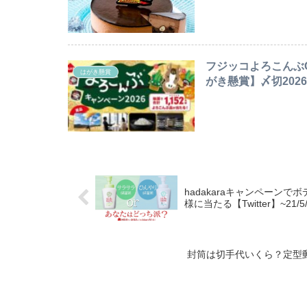
フジッコよろこんぶ
はがき懸賞
がき懸賞】〆切2026/
hadakaraキャンペーン
様に当たる【Twitter】~21/5/
封筒は切手代いくら？定型