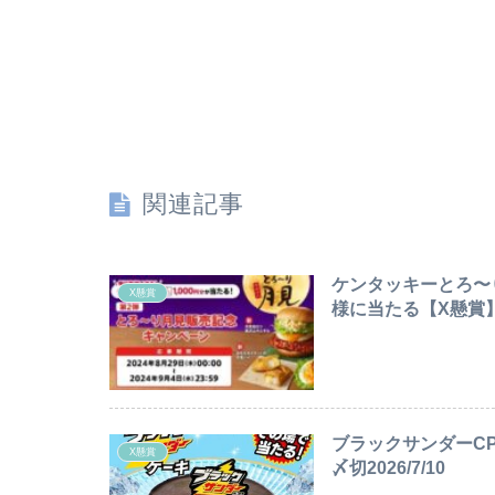
関連記事
ケンタッキーとろ〜り
X懸賞
様に当たる【X懸賞】〆
ブラックサンダーC
X懸賞
〆切2026/7/10