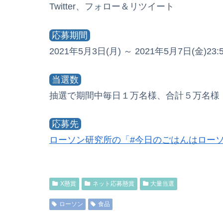
Twitter、フォロー＆リツイート
応募期間
2021年5月3日(月) ～ 2021年5月7日(金)23:
当選数
抽選で期間中毎日１万名様、合計５万名様
応募先
ローソン研究所の「#今日のごはんはロー
X懸賞
ネット応募懸賞
大量当選
ローソン
食品