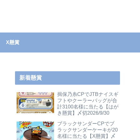
X懸賞
新着懸賞
揖保乃糸CPでJTBナイスギ
フトやクーラーバッグが合
計3100名様に当たる【はが
き懸賞】〆切2026/9/30
ブラックサンダーCPでブ
ラックサンダーケーキが20
名様に当たる【X懸賞】〆