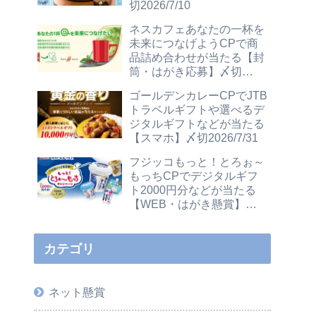
切2026/7/10
ネスカフェあなたの一杯を
未来につなげようCPで商
品詰め合わせが当たる【封
筒・はがき応募】〆切
2026/12/31
ゴールデンカレーCPでJTB
トラベルギフトや選べるデ
ジタルギフトなどが当たる
【スマホ】〆切2026/7/31
フジッコもっと！とろぉ～
もっちCPでデジタルギフ
ト2000円分などが当たる
【WEB・はがき懸賞】〆
切2026/7/31
カテゴリ
ネット懸賞