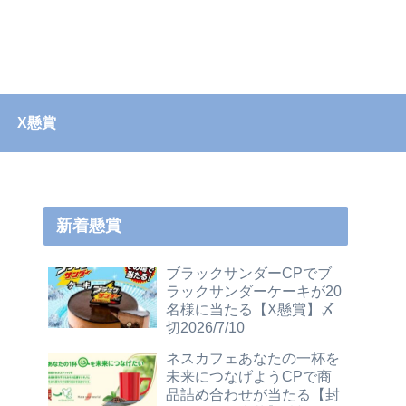
X懸賞
新着懸賞
ブラックサンダーCPでブ
ラックサンダーケーキが20
名様に当たる【X懸賞】〆
切2026/7/10
ネスカフェあなたの一杯を
未来につなげようCPで商
品詰め合わせが当たる【封