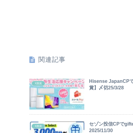
関連記事
Hisense Japa
X懸賞
賞】〆切25/3/28
セゾン投信CPでgift
X懸賞
2025/11/30