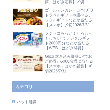
筒・はがき応募】〆切
2026/12/31
ゴールデンカレーCPでJTB
トラベルギフトや選べるデ
ジタルギフトなどが当たる
【スマホ】〆切2026/7/31
フジッコもっと！とろぉ～
もっちCPでデジタルギフ
ト2000円分などが当たる
【WEB・はがき懸賞】〆
切2026/7/31
Glico 炊き込み御膳CPでお
こめ券が5000名様に当たる
【スマホ・はがき懸賞】〆
切2026/7/31
カテゴリ
ネット懸賞