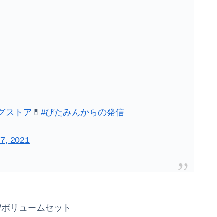
グストア
💊
#びたみんからの発信
27, 2021
/ボリュームセット