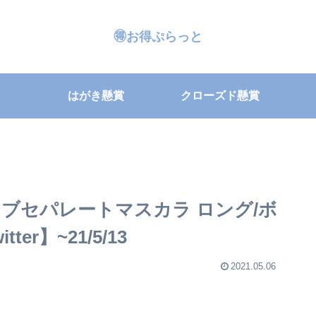
🉐お得ぷらっと
はがき懸賞
クローズド懸賞
ブセパレートマスカラ ロング/ボ
r】~21/5/13
2021.05.06