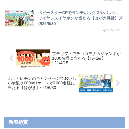
ベビースターCPでランチボックスやバック、
はがき懸賞
ワイヤレスイヤホンが当たる【はがき懸賞】〆
切25/9/30
2024.09.16
プチギフトでチョコモナカジャンボが
1000名様に当たる【Twitter】
~21/4/15
ポッカレモンのキャンペーンでおいし
い炭酸水600ml1ケースが1000名様に
当たる【はがき】~21/6/30
新着懸賞