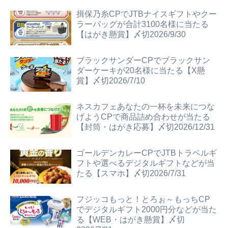
揖保乃糸CPでJTBナイスギフトやクー
ラーバッグが合計3100名様に当たる
【はがき懸賞】〆切2026/9/30
ブラックサンダーCPでブラックサン
ダーケーキが20名様に当たる【X懸
賞】〆切2026/7/10
ネスカフェあなたの一杯を未来につな
げようCPで商品詰め合わせが当たる
【封筒・はがき応募】〆切2026/12/31
ゴールデンカレーCPでJTBトラベルギ
フトや選べるデジタルギフトなどが当
たる【スマホ】〆切2026/7/31
フジッコもっと！とろぉ～もっちCP
でデジタルギフト2000円分などが当た
る【WEB・はがき懸賞】〆切