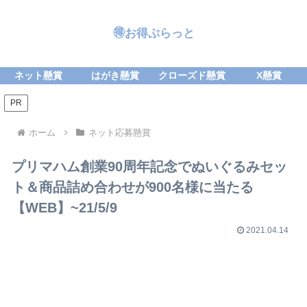
🉐お得ぷらっと
ネット懸賞
はがき懸賞
クローズド懸賞
X懸賞
PR
ホーム
ネット応募懸賞
プリマハム創業90周年記念でぬいぐるみセッ
ト＆商品詰め合わせが900名様に当たる
【WEB】~21/5/9
2021.04.14