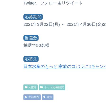
Twitter、フォロー＆リツイート
応募期間
2021年3月22日(月) ～ 2021年4月30日(金)23
当選数
抽選で50名様
応募先
日本水産のもっと!家族のコバラに!!キャン
X懸賞
ネット応募懸賞
生活用品
雑貨