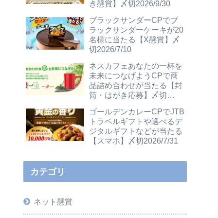
き懸賞】〆切2026/9/30
ブラックサンダーCPでブ
ラックサンダーケーキが20
名様に当たる【X懸賞】〆
切2026/7/10
ネスカフェあなたの一杯を
未来につなげようCPで商
品詰め合わせが当たる【封
筒・はがき応募】〆切
2026/12/31
ゴールデンカレーCPでJTB
トラベルギフトや選べるデ
ジタルギフトなどが当たる
【スマホ】〆切2026/7/31
カテゴリ
ネット懸賞