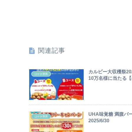
関連記事
カルビー大収穫祭2
はがき懸賞
10万名様に当たる【は
UHA味覚糖 満腹バ
はがき懸賞
2025/6/30