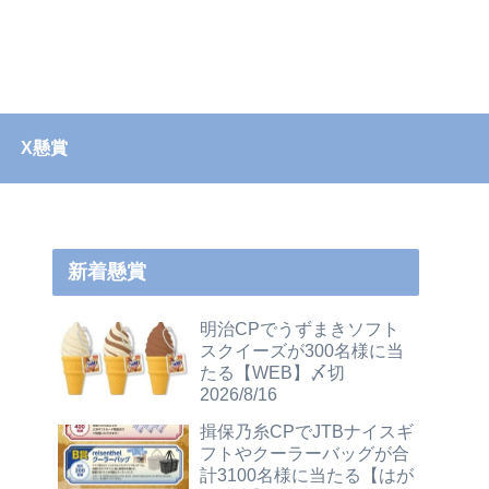
X懸賞
新着懸賞
明治CPでうずまきソフト
スクイーズが300名様に当
たる【WEB】〆切
2026/8/16
揖保乃糸CPでJTBナイスギ
フトやクーラーバッグが合
計3100名様に当たる【はが