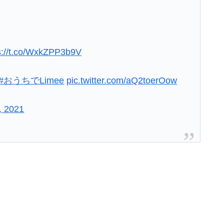
s://t.co/WxkZPP3b9V
#おうちでLimee
pic.twitter.com/aQ2toerOow
8, 2021