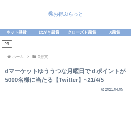
🉐お得ぷらっと
ネット懸賞
はがき懸賞
クローズド懸賞
X懸賞
PR
ホーム
X懸賞
dマーケットゆううつな月曜日でｄポイントが
5000名様に当たる【Twitter】~21/4/5
2021.04.05