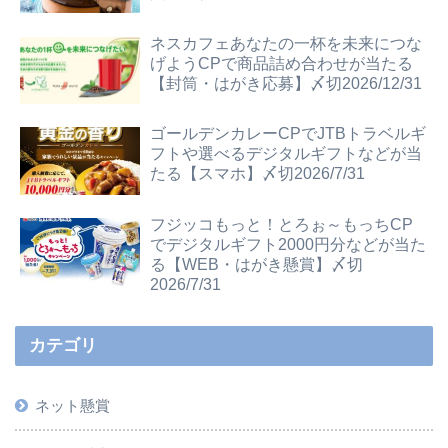
ネスカフェあなたの一杯を未来につな
げようCPで商品詰め合わせが当たる
【封筒・はがき応募】〆切2026/12/31
ゴールデンカレーCPでJTBトラベルギ
フトや選べるデジタルギフトなどが当
たる【スマホ】〆切2026/7/31
フジッコもっと！とろぉ～もっちCP
でデジタルギフト2000円分などが当た
る【WEB・はがき懸賞】〆切
2026/7/31
カテゴリ
ネット懸賞