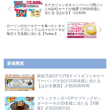
モナカジャンボキャンペーンで関ジャ
ニ∞QUOカードが抽選で3500名様に
当たる【はがき】~21/6/30
ローソンのロールケーキ食べたいキャ
ンペーンでプレミアムロールケーキが
毎日１万名様に当たる【Twitter】
~21/3/6
新着懸賞
揖保乃糸CPでJTBナイスギフトやクー
ラーバッグが合計3100名様に当たる
【はがき懸賞】〆切2026/9/30
ブラックサンダーCPでブラックサン
ダーケーキが20名様に当たる【X懸
賞】〆切2026/7/10