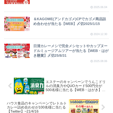
2025.06.04
＆KAGOME(アンドカゴメ)CPでカゴメ商品詰
ネット応募懸賞
め合わせが当たる【WEB】〆切2025/1/15
2024.12.30
日清カレーメシで完全メシセットやカップヌー
はがき懸賞
ドルミュージアムツアーが当たる【WEB・はが
き懸賞】〆切25/8/31
2025.08.06
エステーのキャンペーンでうんこドリ
ルの消臭力やQUOカード500円分が
500名様に当たる【WEB・はがき】
~21/7/15
ハウス食品のキャンペーンでレトルト
カレー詰め合わせが100名様に当たる
【Twitter】~21/4/16