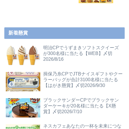
新着懸賞
明治CPでうずまきソフトスクイーズ
が300名様に当たる【WEB】〆切
2026/8/16
揖保乃糸CPでJTBナイスギフトやクー
ラーバッグが合計3100名様に当たる
【はがき懸賞】〆切2026/9/30
ブラックサンダーCPでブラックサン
ダーケーキが20名様に当たる【X懸
賞】〆切2026/7/10
ネスカフェあなたの一杯を未来につな