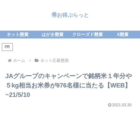
🉐お得ぷらっと
ネット懸賞
はがき懸賞
クローズド懸賞
X懸賞
PR
ホーム
ネット応募懸賞
JAグループのキャンペーンで銘柄米１年分や
５kg相当お米券が976名様に当たる【WEB】
~21/5/10
2021.03.30