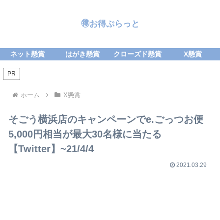
🉐お得ぷらっと
ネット懸賞
はがき懸賞
クローズド懸賞
X懸賞
PR
ホーム
X懸賞
そごう横浜店のキャンペーンでe.ごっつお便
5,000円相当が最大30名様に当たる
【Twitter】~21/4/4
2021.03.29