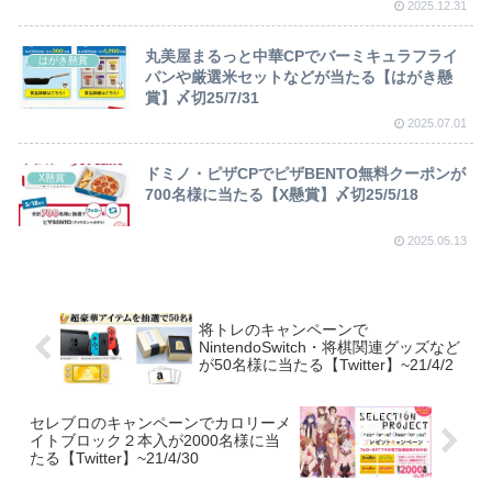
2025.12.31
丸美屋まるっと中華CPでバーミキュラフライ
はがき懸賞
パンや厳選米セットなどが当たる【はがき懸
賞】〆切25/7/31
2025.07.01
ドミノ・ピザCPでピザBENTO無料クーポンが
X懸賞
700名様に当たる【X懸賞】〆切25/5/18
2025.05.13
将トレのキャンペーンで
NintendoSwitch・将棋関連グッズなど
が50名様に当たる【Twitter】~21/4/2
セレブロのキャンペーンでカロリーメ
イトブロック２本入が2000名様に当
たる【Twitter】~21/4/30