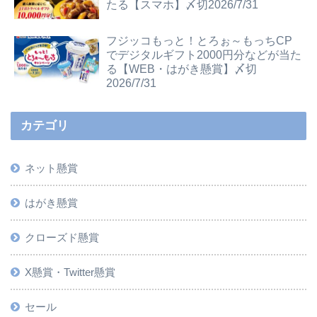
たる【スマホ】〆切2026/7/31
フジッコもっと！とろぉ～もっちCP
でデジタルギフト2000円分などが当た
る【WEB・はがき懸賞】〆切
2026/7/31
カテゴリ
ネット懸賞
はがき懸賞
クローズド懸賞
X懸賞・Twitter懸賞
セール