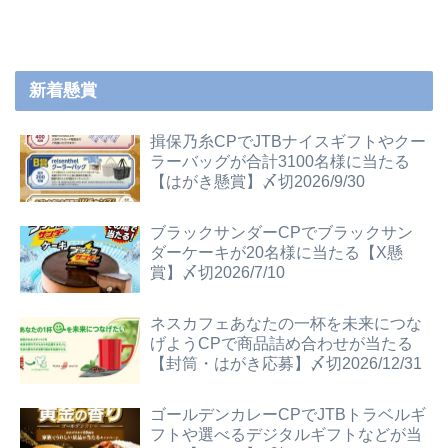
新着懸賞
揖保乃糸CPでJTBナイスギフトやクー
ラーバッグが合計3100名様に当たる
【はがき懸賞】〆切2026/9/30
ブラックサンダーCPでブラックサン
ダーケーキが20名様に当たる【X懸
賞】〆切2026/7/10
ネスカフェあなたの一杯を未来につな
げようCPで商品詰め合わせが当たる
【封筒・はがき応募】〆切2026/12/31
ゴールデンカレーCPでJTBトラベルギ
フトや選べるデジタルギフトなどが当