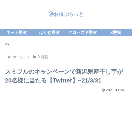
🉐お得ぷらっと
ネット懸賞
はがき懸賞
クローズド懸賞
X懸賞
PR
ホーム
X懸賞
スミフルのキャンペーンで新潟県産干し芋が
20名様に当たる【Twitter】~21/3/31
2021.03.24