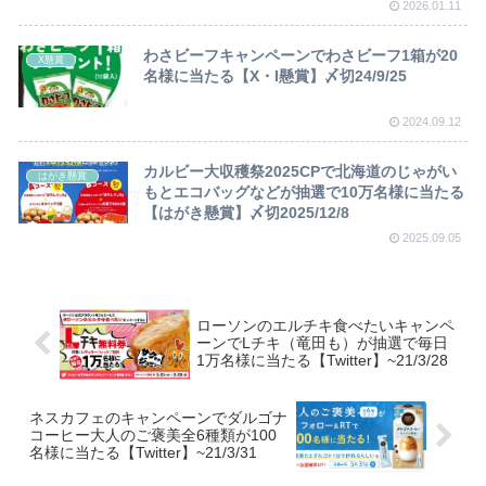
2026.01.11
わさビーフキャンペーンでわさビーフ1箱が20
X懸賞
名様に当たる【X・I懸賞】〆切24/9/25
2024.09.12
カルビー大収穫祭2025CPで北海道のじゃがい
はがき懸賞
もとエコバッグなどが抽選で10万名様に当たる
【はがき懸賞】〆切2025/12/8
2025.09.05
ローソンのエルチキ食べたいキャンペ
ーンでLチキ（竜田も）が抽選で毎日
1万名様に当たる【Twitter】~21/3/28
ネスカフェのキャンペーンでダルゴナ
コーヒー大人のご褒美全6種類が100
名様に当たる【Twitter】~21/3/31