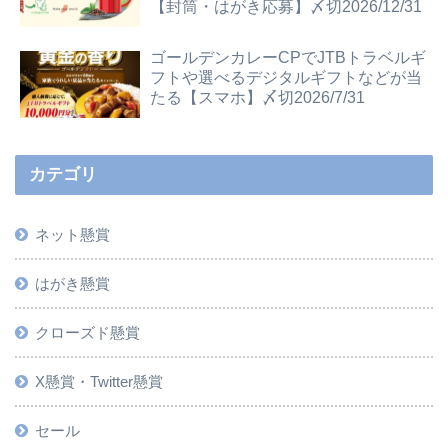
【封筒・はがき応募】〆切2026/12/31
ゴールデンカレーCPでJTBトラベルギ
フトや選べるデジタルギフトなどが当
たる【スマホ】〆切2026/7/31
カテゴリ
ネット懸賞
はがき懸賞
クローズド懸賞
X懸賞・Twitter懸賞
セール