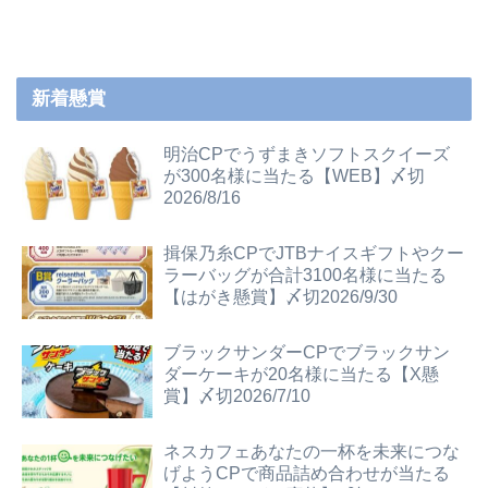
新着懸賞
明治CPでうずまきソフトスクイーズ
が300名様に当たる【WEB】〆切
2026/8/16
揖保乃糸CPでJTBナイスギフトやクー
ラーバッグが合計3100名様に当たる
【はがき懸賞】〆切2026/9/30
ブラックサンダーCPでブラックサン
ダーケーキが20名様に当たる【X懸
賞】〆切2026/7/10
ネスカフェあなたの一杯を未来につな
げようCPで商品詰め合わせが当たる