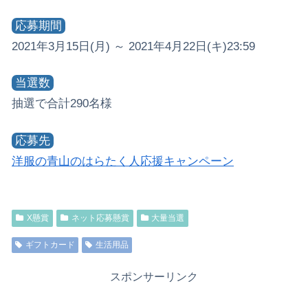
応募期間
2021年3月15日(月) ～ 2021年4月22日(キ)23:59
当選数
抽選で合計290名様
応募先
洋服の青山のはらたく人応援キャンペーン
X懸賞
ネット応募懸賞
大量当選
ギフトカード
生活用品
スポンサーリンク