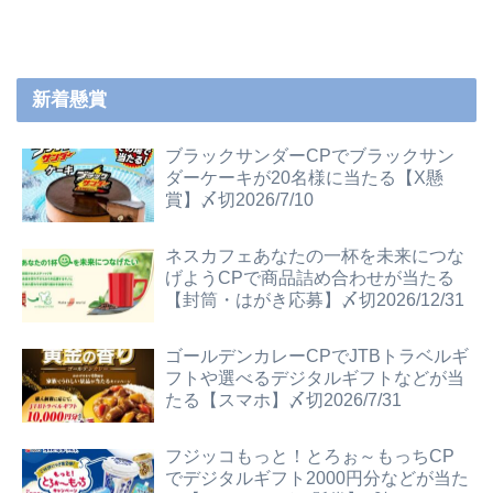
新着懸賞
ブラックサンダーCPでブラックサン
ダーケーキが20名様に当たる【X懸
賞】〆切2026/7/10
ネスカフェあなたの一杯を未来につな
げようCPで商品詰め合わせが当たる
【封筒・はがき応募】〆切2026/12/31
ゴールデンカレーCPでJTBトラベルギ
フトや選べるデジタルギフトなどが当
たる【スマホ】〆切2026/7/31
フジッコもっと！とろぉ～もっちCP
でデジタルギフト2000円分などが当た