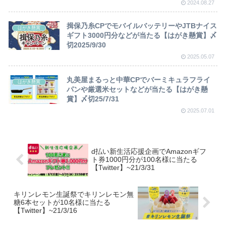
2024.08.27
揖保乃糸CPでモバイルバッテリーやJTBナイス
はがき懸賞
ギフト3000円分などが当たる【はがき懸賞】〆
切2025/9/30
2025.05.07
丸美屋まるっと中華CPでバーミキュラフライ
はがき懸賞
パンや厳選米セットなどが当たる【はがき懸
賞】〆切25/7/31
2025.07.01
d払い新生活応援企画でAmazonギフ
ト券1000円分が100名様に当たる
【Twitter】~21/3/31
キリンレモン生誕祭でキリンレモン無
糖6本セットが10名様に当たる
【Twitter】~21/3/16