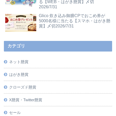
る【WEB・はがき懸賞】〆切
2026/7/31
Glico 炊き込み御膳CPでおこめ券が
5000名様に当たる【スマホ・はがき懸
賞】〆切2026/7/31
カテゴリ
ネット懸賞
はがき懸賞
クローズド懸賞
X懸賞・Twitter懸賞
セール