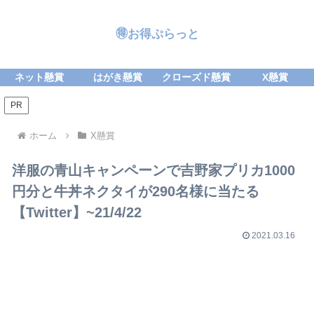
🉐お得ぷらっと
ネット懸賞
はがき懸賞
クローズド懸賞
X懸賞
PR
ホーム
X懸賞
洋服の青山キャンペーンで吉野家プリカ1000
円分と牛丼ネクタイが290名様に当たる
【Twitter】~21/4/22
2021.03.16