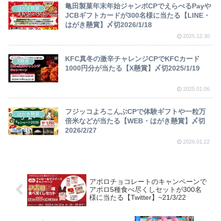
亀田製菓年末年始ジャンボCPでえらべるPayや
はがき懸賞
JCBギフトカードが300名様に当たる【LINE・
はがき懸賞】〆切2026/1/18
2025.12.30
KFC真冬の激辛チャレンジCPでKFCカード
X懸賞
1000円分が当たる【X懸賞】〆切2025/1/19
2025.01.06
フジッコよろこんぶCPで体験ギフトや一粒万
はがき懸賞
倍米などが当たる【WEB・はがき懸賞】〆切
2026/2/27
2026.01.22
アポロチョコレートのキャンペーンで
アポロ5種食べ尽くしセットが300名
様に当たる【Twitter】~21/3/22