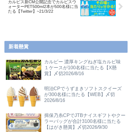
カルピス新CM公開記念でカルピスウ
ォーターPET500ml2本が500名様に当
たる【Twitter】~21/3/22
新着懸賞
カルビー 濃厚キングねぎ塩カルビ味
１ケースが100名様に当たる【X懸
賞】〆切2026/8/16
明治CPでうずまきソフトスクイーズ
が300名様に当たる【WEB】〆切
2026/8/16
揖保乃糸CPでJTBナイスギフトやクー
ラーバッグが合計3100名様に当たる
【はがき懸賞】〆切2026/9/30