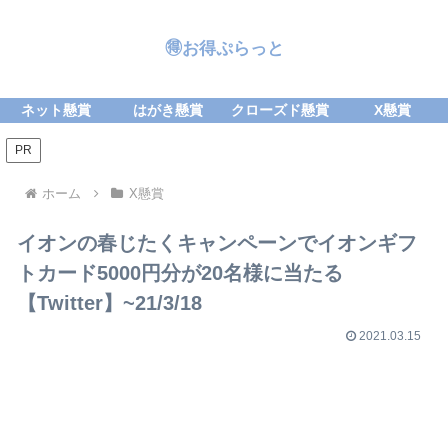
🉐お得ぷらっと
ネット懸賞
はがき懸賞
クローズド懸賞
X懸賞
PR
ホーム
X懸賞
イオンの春じたくキャンペーンでイオンギフ
トカード5000円分が20名様に当たる
【Twitter】~21/3/18
2021.03.15