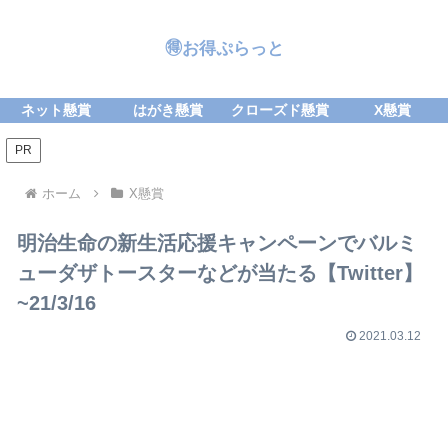
🉐お得ぷらっと
ネット懸賞
はがき懸賞
クローズド懸賞
X懸賞
PR
ホーム
X懸賞
明治生命の新生活応援キャンペーンでバルミ
ューダザトースターなどが当たる【Twitter】
~21/3/16
2021.03.12