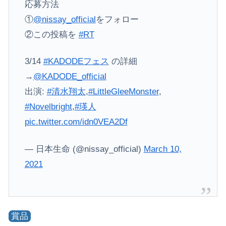
応募方法
①
@nissay_official
をフォロー
②この投稿を
#RT
3/14
#KADODEフェス
の詳細
→
@KADODE_official
出演:
#清水翔太
,
#LittleGleeMonster
,
#Novelbright
,
#瑛人
pic.twitter.com/idn0VEA2Df
— 日本生命 (@nissay_official)
March 10,
2021
賞品