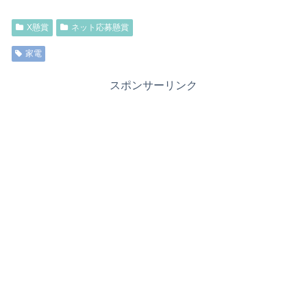
X懸賞
ネット応募懸賞
家電
スポンサーリンク