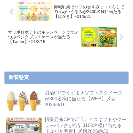
赤城乳業でソフのせすみっコぐらして
のりぬいぐるみが2400名様に当たる
【はがき】~21/5/31
サッポロポテトのキャンペーンでつぶ
つぶベジタブル１ケースが当たる
【Twitter】~21/3/15
新着懸賞
明治CPでうずまきソフトスクイーズ
が300名様に当たる【WEB】〆切
2026/8/16
揖保乃糸CPでJTBナイスギフトやクー
ラーバッグが合計3100名様に当たる
【はがき懸賞】〆切2026/9/30