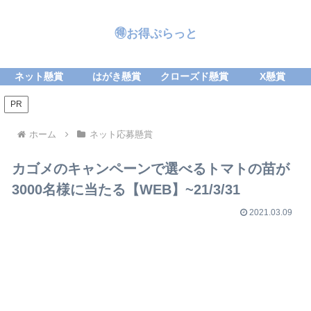
🉐お得ぷらっと
ネット懸賞
はがき懸賞
クローズド懸賞
X懸賞
PR
ホーム
ネット応募懸賞
カゴメのキャンペーンで選べるトマトの苗が
3000名様に当たる【WEB】~21/3/31
2021.03.09