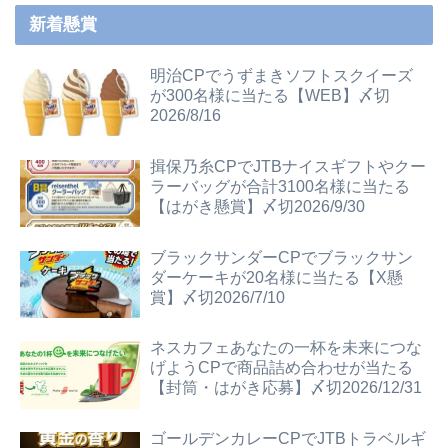
新着懸賞
明治CPでうずまきソフトスクイーズ
が300名様に当たる【WEB】〆切
2026/8/16
揖保乃糸CPでJTBナイスギフトやクー
ラーバッグが合計3100名様に当たる
【はがき懸賞】〆切2026/9/30
ブラックサンダーCPでブラックサン
ダーケーキが20名様に当たる【X懸
賞】〆切2026/7/10
ネスカフェあなたの一杯を未来につな
げようCPで商品詰め合わせが当たる
【封筒・はがき応募】〆切2026/12/31
ゴールデンカレーCPでJTBトラベルギ