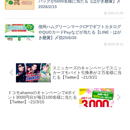
バッグが5000名様に当たる【はがき懸賞】〆
2026/2/15
2026.01.06
信州ハムグリーンマークCPでギフトカタログ
はがき懸賞
やQUOカードPayなどが当たる【LINE・はが
き懸賞】〆切25/6/30
2025.06.12
スニッカーズのキャンペーンでスニッ
カーズモバイト引換券が２万名様に当
たる【Twitter】~21/3/21
ドコモahamoのキャンペーンでdポイ
ント3000円分が毎日100名様に当たる
【Twitter】~21/3/15