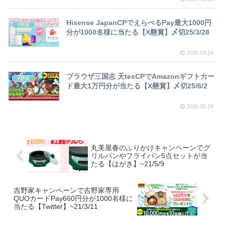
Hisense JapanCPでえらべるPay最大1000円
X懸賞
分が1000名様に当たる【X懸賞】〆切25/3/28
2025.03.24
ブラウザ三国志 天tesCPでAmazonギフトカー
X懸賞
ド最大1万円分が当たる【X懸賞】〆切25/6/2
2025.05.29
丸美屋春のふりかけキャンペーンでグ
リルパンやフライパン5点セットが当
たる【はがき】~21/5/9
吉野家キャンペーンで吉野家専用
QUOカードPay660円分が1000名様に
当たる【Twitter】~21/3/11