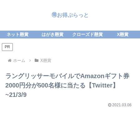
🉐お得ぷらっと
ネット懸賞
はがき懸賞
クローズド懸賞
X懸賞
PR
ホーム
X懸賞
ラングリッサーモバイルでAmazonギフト券
2000円分が500名様に当たる【Twitter】
~21/3/9
2021.03.06