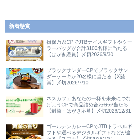
新着懸賞
揖保乃糸CPでJTBナイスギフトやクー
ラーバッグが合計3100名様に当たる
【はがき懸賞】〆切2026/9/30
ブラックサンダーCPでブラックサン
ダーケーキが20名様に当たる【X懸
賞】〆切2026/7/10
ネスカフェあなたの一杯を未来につな
げようCPで商品詰め合わせが当たる
【封筒・はがき応募】〆切2026/12/31
ゴールデンカレーCPでJTBトラベルギ
フトや選べるデジタルギフトなどが当
たる【スマホ】〆切2026/7/31