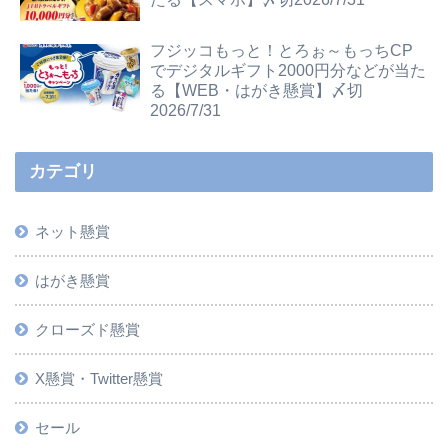
フジッコもっと！とろぉ～もっちCP
でデジタルギフト2000円分などが当た
る【WEB・はがき懸賞】〆切
2026/7/31
カテゴリ
ネット懸賞
はがき懸賞
クローズド懸賞
X懸賞・Twitter懸賞
セール