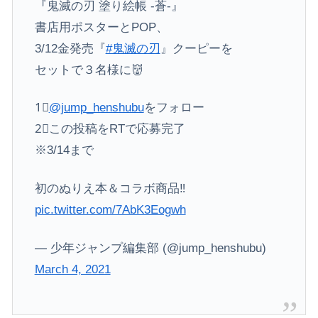
『鬼滅の刃 塗り絵帳 -蒼-』
書店用ポスターとPOP、
3/12金発売『
#鬼滅の刃
』クーピーを
セットで３名様に👹
1⃣
@jump_henshubu
をフォロー
2⃣この投稿をRTで応募完了
※3/14まで
初のぬりえ本＆コラボ商品‼️
pic.twitter.com/7AbK3Eogwh
— 少年ジャンプ編集部 (@jump_henshubu)
March 4, 2021