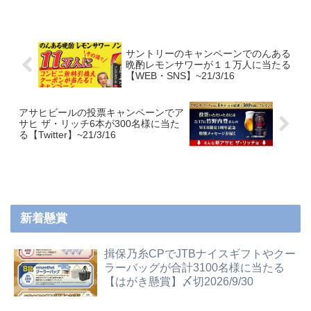
サントリーのキャンペーンでのんある
晩酌レモンサワーが１１万人に当たる
【WEB・SNS】~21/3/16
アサヒビールの投票キャンペーンでア
サヒ ザ・リッチ6本が300名様に当た
る【Twitter】~21/3/16
新着懸賞
揖保乃糸CPでJTBナイスギフトやクー
ラーバッグが合計3100名様に当たる
【はがき懸賞】〆切2026/9/30