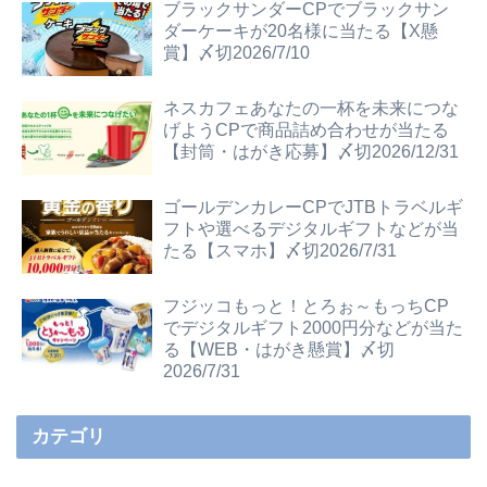
ブラックサンダーCPでブラックサン
ダーケーキが20名様に当たる【X懸
賞】〆切2026/7/10
ネスカフェあなたの一杯を未来につな
げようCPで商品詰め合わせが当たる
【封筒・はがき応募】〆切2026/12/31
ゴールデンカレーCPでJTBトラベルギ
フトや選べるデジタルギフトなどが当
たる【スマホ】〆切2026/7/31
フジッコもっと！とろぉ～もっちCP
でデジタルギフト2000円分などが当た
る【WEB・はがき懸賞】〆切
2026/7/31
カテゴリ