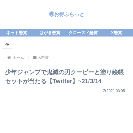
🉐お得ぷらっと
ネット懸賞
はがき懸賞
クローズド懸賞
X懸賞
PR
ホーム
X懸賞
少年ジャンプで鬼滅の刃クーピーと塗り絵帳
セットが当たる【Twitter】~21/3/14
2021.03.05