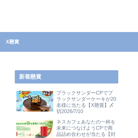
X懸賞
新着懸賞
ブラックサンダーCPでブ
ラックサンダーケーキが20
名様に当たる【X懸賞】〆
切2026/7/10
ネスカフェあなたの一杯を
未来につなげようCPで商
品詰め合わせが当たる【封