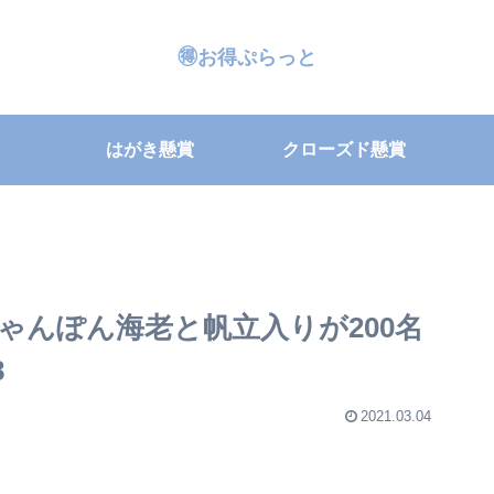
🉐お得ぷらっと
はがき懸賞
クローズド懸賞
ゃんぽん海老と帆立入りが200名
8
2021.03.04