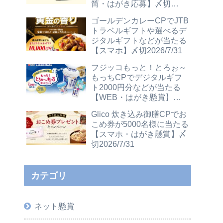
筒・はがき応募】〆切
2026/12/31
ゴールデンカレーCPでJTB
トラベルギフトや選べるデ
ジタルギフトなどが当たる
【スマホ】〆切2026/7/31
フジッコもっと！とろぉ～
もっちCPでデジタルギフ
ト2000円分などが当たる
【WEB・はがき懸賞】〆
切2026/7/31
Glico 炊き込み御膳CPでお
こめ券が5000名様に当たる
【スマホ・はがき懸賞】〆
切2026/7/31
カテゴリ
ネット懸賞