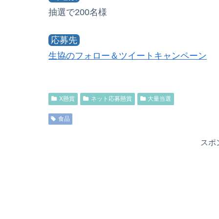
抽選で200名様
応募先
生協のフォロー＆ツイートキャンペーン
X懸賞
ネット応募懸賞
大量当選
食品
スポ