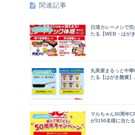
関連記事
日清カレーメシで完
はがき懸賞
たる【WEB・はがき懸
丸美屋まるっと中華
はがき懸賞
たる【はがき懸賞】〆切
マルちゃん50周年C
はがき懸賞
が3150名様に当たる