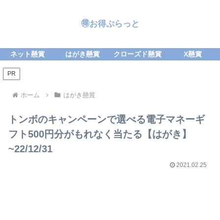
🉐お得ぷらっと
ネット懸賞
はがき懸賞
クローズド懸賞
X懸賞
PR
ホーム
はがき懸賞
トンボのキャンペーンで選べる電子マネーギ
フト500円分がもれなく当たる【はがき】
~22/12/31
2021.02.25