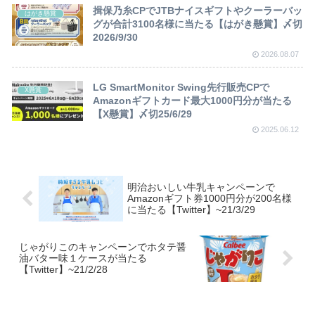
揖保乃糸CPでJTBナイスギフトやクーラーバッ
はがき懸賞
グが合計3100名様に当たる【はがき懸賞】〆切
2026/9/30
2026.08.07
LG SmartMonitor Swing先行販売CPで
X懸賞
Amazonギフトカード最大1000円分が当たる
【X懸賞】〆切25/6/29
2025.06.12
明治おいしい牛乳キャンペーンで
Amazonギフト券1000円分が200名様
に当たる【Twitter】~21/3/29
じゃがりこのキャンペーンでホタテ醤
油バター味１ケースが当たる
【Twitter】~21/2/28