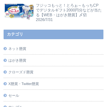
フジッコもっと！とろぉ～もっちCP
でデジタルギフト2000円分などが当た
る【WEB・はがき懸賞】〆切
2026/7/31
カテゴリ
ネット懸賞
はがき懸賞
クローズド懸賞
X懸賞・Twitter懸賞
セール