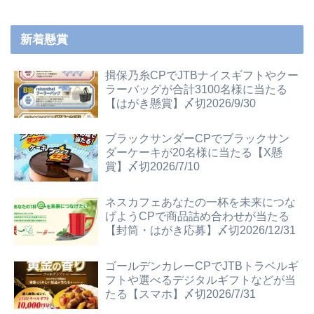
新着懸賞
揖保乃糸CPでJTBナイスギフトやクー
ラーバッグが合計3100名様に当たる
【はがき懸賞】〆切2026/9/30
ブラックサンダーCPでブラックサン
ダーケーキが20名様に当たる【X懸
賞】〆切2026/7/10
ネスカフェあなたの一杯を未来につな
げようCPで商品詰め合わせが当たる
【封筒・はがき応募】〆切2026/12/31
ゴールデンカレーCPでJTBトラベルギ
フトや選べるデジタルギフトなどが当
たる【スマホ】〆切2026/7/31