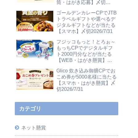
筒・はがき応募】〆切
2026/12/31
ゴールデンカレーCPでJTB
トラベルギフトや選べるデ
ジタルギフトなどが当たる
【スマホ】〆切2026/7/31
フジッコもっと！とろぉ～
もっちCPでデジタルギフ
ト2000円分などが当たる
【WEB・はがき懸賞】〆
切2026/7/31
Glico 炊き込み御膳CPでお
こめ券が5000名様に当たる
【スマホ・はがき懸賞】〆
切2026/7/31
カテゴリ
ネット懸賞