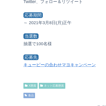
Twitter、フォロー＆リツイート
応募期間
～ 2021年3月8日(月)正午
当選数
抽選で100名様
応募先
キューピーの合わせマヨキャンペーン
X懸賞
ネット応募懸賞
食品