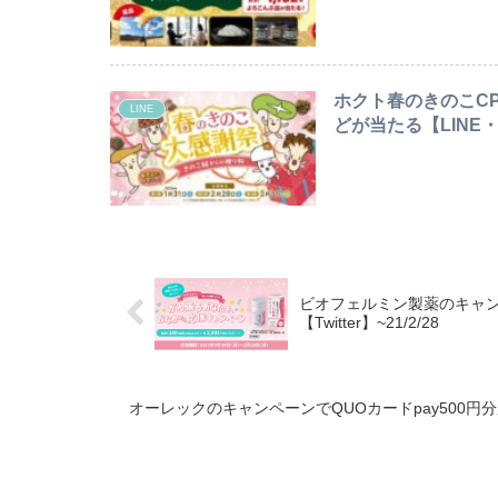
ホクト春のきのこC
LINE
どが当たる【LINE・
ビオフェルミン製薬のキャンペ
【Twitter】~21/2/28
オーレックのキャンペーンでQUOカードpay500円分が50