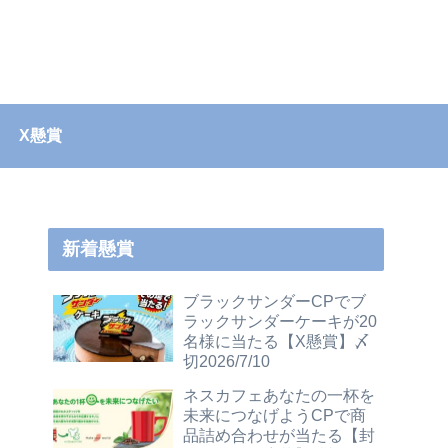
X懸賞
新着懸賞
ブラックサンダーCPでブ
ラックサンダーケーキが20
名様に当たる【X懸賞】〆
切2026/7/10
ネスカフェあなたの一杯を
未来につなげようCPで商
品詰め合わせが当たる【封