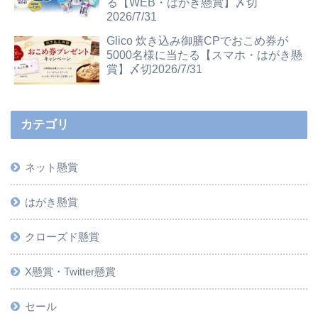
る【WEB・はがき懸賞】〆切
2026/7/31
Glico 炊き込み御膳CPでおこめ券が
5000名様に当たる【スマホ・はがき懸
賞】〆切2026/7/31
カテゴリ
ネット懸賞
はがき懸賞
クローズド懸賞
X懸賞・Twitter懸賞
セール