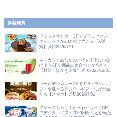
新着懸賞
ブラックサンダーCPでブラックサン
ダーケーキが20名様に当たる【X懸
賞】〆切2026/7/10
ネスカフェあなたの一杯を未来につな
げようCPで商品詰め合わせが当たる
【封筒・はがき応募】〆切2026/12/31
ゴールデンカレーCPでJTBトラベルギ
フトや選べるデジタルギフトなどが当
たる【スマホ】〆切2026/7/31
フジッコもっと！とろぉ～もっちCP
でデジタルギフト2000円分などが当た