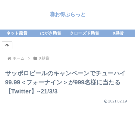
🉐お得ぷらっと
ネット懸賞
はがき懸賞
クローズド懸賞
X懸賞
PR
ホーム
X懸賞
サッポロビールのキャンペーンでチューハイ
99.99＜フォーナイン＞が999名様に当たる
【Twitter】~21/3/3
2021.02.19