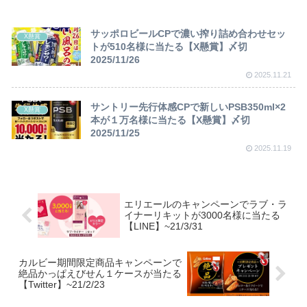
サッポロビールCPで濃い搾り詰め合わせセッ
X懸賞
トが510名様に当たる【X懸賞】〆切
2025/11/26
2025.11.21
サントリー先行体感CPで新しいPSB350ml×2
X懸賞
本が１万名様に当たる【X懸賞】〆切
2025/11/25
2025.11.19
エリエールのキャンペーンでラブ・ラ
イナーリキットが3000名様に当たる
【LINE】~21/3/31
カルビー期間限定商品キャンペーンで
絶品かっぱえびせん１ケースが当たる
【Twitter】~21/2/23