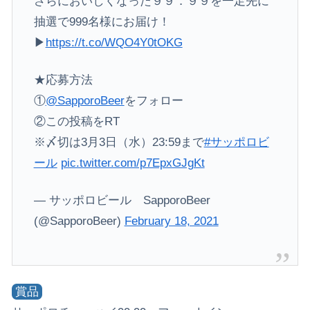
さらにおいしくなった９９．９９を一足先に
抽選で999名様にお届け！
▶
https://t.co/WQO4Y0tOKG
★応募方法
①
@SapporoBeer
をフォロー
②この投稿をRT
※〆切は3月3日（水）23:59まで
#サッポロビ
ール
pic.twitter.com/p7EpxGJgKt
— サッポロビール SapporoBeer
(@SapporoBeer)
February 18, 2021
賞品