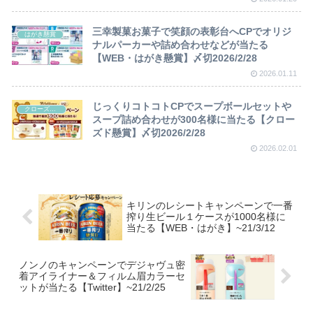
三幸製菓お菓子で笑顔の表彰台へCPでオリジ
はがき懸賞
ナルパーカーや詰め合わせなどが当たる
【WEB・はがき懸賞】〆切2026/2/28
2026.01.11
じっくりコトコトCPでスープボールセットや
クローズド懸賞
スープ詰め合わせが300名様に当たる【クロー
ズド懸賞】〆切2026/2/28
2026.02.01
キリンのレシートキャンペーンで一番
搾り生ビール１ケースが1000名様に
当たる【WEB・はがき】~21/3/12
ノンノのキャンペーンでデジャヴュ密
着アイライナー＆フィルム眉カラーセ
ットが当たる【Twitter】~21/2/25