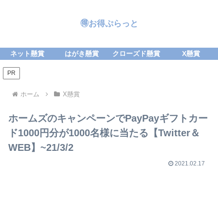
🉐お得ぷらっと
ネット懸賞
はがき懸賞
クローズド懸賞
X懸賞
PR
ホーム
X懸賞
ホームズのキャンペーンでPayPayギフトカー
ド1000円分が1000名様に当たる【Twitter＆
WEB】~21/3/2
2021.02.17