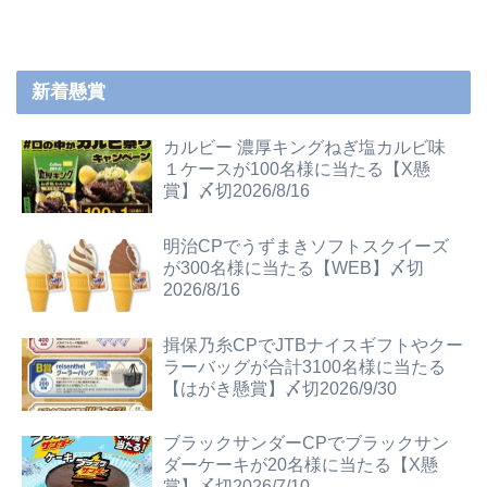
新着懸賞
カルビー 濃厚キングねぎ塩カルビ味
１ケースが100名様に当たる【X懸
賞】〆切2026/8/16
明治CPでうずまきソフトスクイーズ
が300名様に当たる【WEB】〆切
2026/8/16
揖保乃糸CPでJTBナイスギフトやクー
ラーバッグが合計3100名様に当たる
【はがき懸賞】〆切2026/9/30
ブラックサンダーCPでブラックサン
ダーケーキが20名様に当たる【X懸
賞】〆切2026/7/10