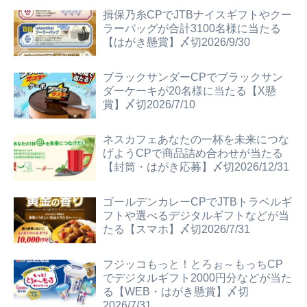
揖保乃糸CPでJTBナイスギフトやクー
ラーバッグが合計3100名様に当たる
【はがき懸賞】〆切2026/9/30
ブラックサンダーCPでブラックサン
ダーケーキが20名様に当たる【X懸
賞】〆切2026/7/10
ネスカフェあなたの一杯を未来につな
げようCPで商品詰め合わせが当たる
【封筒・はがき応募】〆切2026/12/31
ゴールデンカレーCPでJTBトラベルギ
フトや選べるデジタルギフトなどが当
たる【スマホ】〆切2026/7/31
フジッコもっと！とろぉ～もっちCP
でデジタルギフト2000円分などが当た
る【WEB・はがき懸賞】〆切
2026/7/31