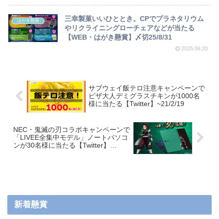
三幸製菓いいひととき。CPでプラネタリウム
はがき懸賞
やリクライニングローチェアなどが当たる
【WEB・はがき懸賞】〆切25/8/31
2025.06.20
サブウェイ飯テロ注意キャンペーンで
ピザ大人デミグラスチキンが1000名
様に当たる【Twitter】~21/2/19
NEC・鬼滅の刃コラボキャンペーンで
「LIVEE全集中モデル」ノートパソコ
ンが30名様に当たる【Twitter】
~21/2/26
新着懸賞