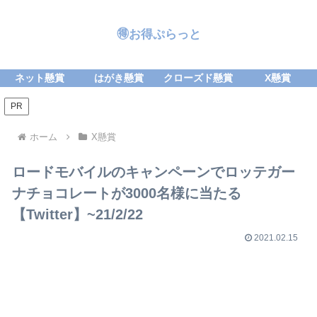
🉐お得ぷらっと
ネット懸賞
はがき懸賞
クローズド懸賞
X懸賞
PR
ホーム
X懸賞
ロードモバイルのキャンペーンでロッテガー
ナチョコレートが3000名様に当たる
【Twitter】~21/2/22
2021.02.15