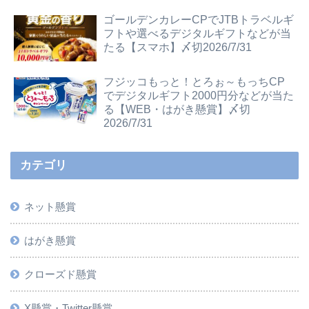
ゴールデンカレーCPでJTBトラベルギ
フトや選べるデジタルギフトなどが当
たる【スマホ】〆切2026/7/31
フジッコもっと！とろぉ～もっちCP
でデジタルギフト2000円分などが当た
る【WEB・はがき懸賞】〆切
2026/7/31
カテゴリ
ネット懸賞
はがき懸賞
クローズド懸賞
X懸賞・Twitter懸賞