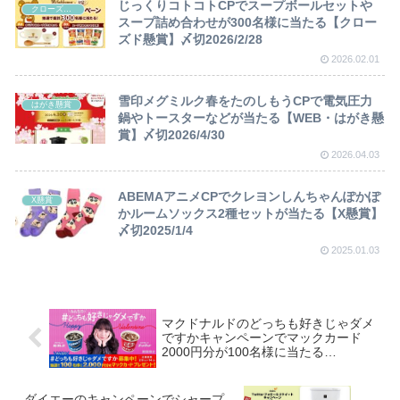
じっくりコトコトCPでスープボールセットや
クローズド懸賞
スープ詰め合わせが300名様に当たる【クロー
ズド懸賞】〆切2026/2/28
2026.02.01
雪印メグミルク春をたのしもうCPで電気圧力
はがき懸賞
鍋やトースターなどが当たる【WEB・はがき懸
賞】〆切2026/4/30
2026.04.03
ABEMAアニメCPでクレヨンしんちゃんぽかぽ
X懸賞
かルームソックス2種セットが当たる【X懸賞】
〆切2025/1/4
2025.01.03
マクドナルドのどっちも好きじゃダメ
ですかキャンペーンでマックカード
2000円分が100名様に当たる
【Twitter】~21/2/14
ダイエーのキャンペーンでシャープ