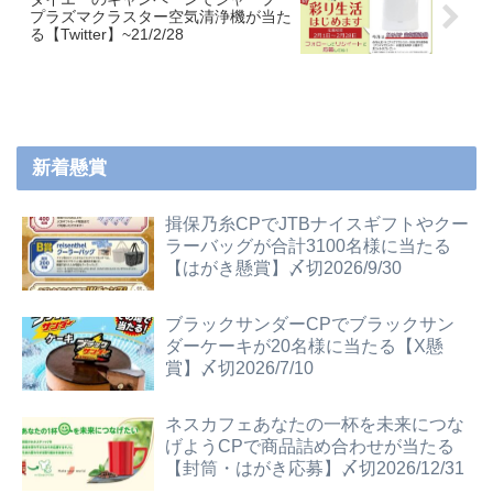
プラズマクラスター空気清浄機が当た
る【Twitter】~21/2/28
新着懸賞
揖保乃糸CPでJTBナイスギフトやクー
ラーバッグが合計3100名様に当たる
【はがき懸賞】〆切2026/9/30
ブラックサンダーCPでブラックサン
ダーケーキが20名様に当たる【X懸
賞】〆切2026/7/10
ネスカフェあなたの一杯を未来につな
げようCPで商品詰め合わせが当たる
【封筒・はがき応募】〆切2026/12/31