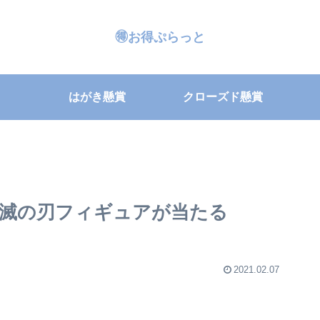
🉐お得ぷらっと
はがき懸賞
クローズド懸賞
滅の刃フィギュアが当たる
2021.02.07