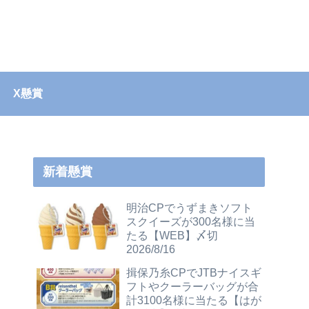
X懸賞
新着懸賞
明治CPでうずまきソフト
スクイーズが300名様に当
たる【WEB】〆切
2026/8/16
揖保乃糸CPでJTBナイスギ
フトやクーラーバッグが合
計3100名様に当たる【はが