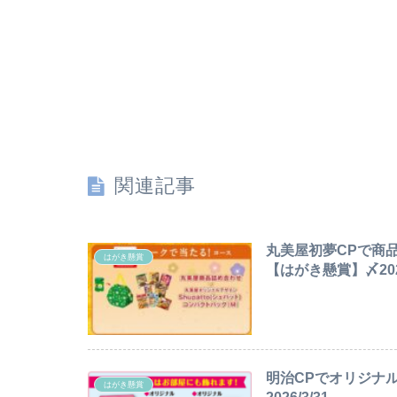
関連記事
丸美屋初夢CPで商
はがき懸賞
【はがき懸賞】〆2026
明治CPでオリジナル
はがき懸賞
2026/3/31