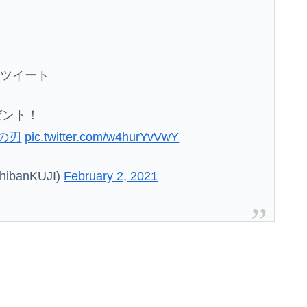
てツイート
ゼント！
の刃
pic.twitter.com/w4hurYvVwY
ibanKUJI)
February 2, 2021