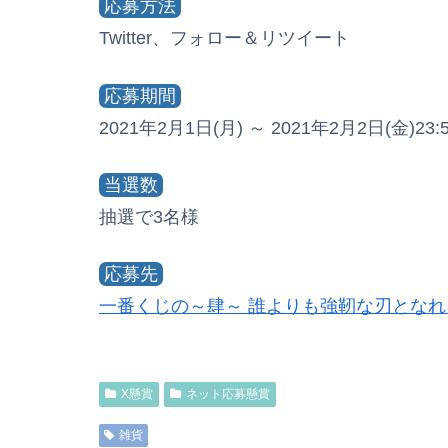
応募方法
Twitter、フォロー＆リツイート
応募期間
2021年2月1日(月) ～ 2021年2月2日(金)23:
当選数
抽選で3名様
応募先
一番くじの～肆～ 誰よりも強靭な刃とな
X懸賞
ネット応募懸賞
雑貨