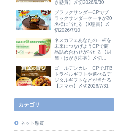
き懸賞】〆切2026/9/30
ブラックサンダーCPでブ
ラックサンダーケーキが20
名様に当たる【X懸賞】〆
切2026/7/10
ネスカフェあなたの一杯を
未来につなげようCPで商
品詰め合わせが当たる【封
筒・はがき応募】〆切
2026/12/31
ゴールデンカレーCPでJTB
トラベルギフトや選べるデ
ジタルギフトなどが当たる
【スマホ】〆切2026/7/31
カテゴリ
ネット懸賞