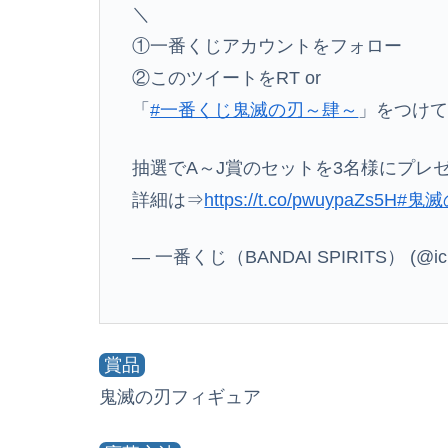
＼
①一番くじアカウントをフォロー
②このツイートをRT or
「
#一番くじ鬼滅の刃～肆～
」をつけ
抽選でA～J賞のセットを3名様にプレ
詳細は⇒
https://t.co/pwuypaZs5H
#鬼滅
— 一番くじ（BANDAI SPIRITS） (@ich
賞品
鬼滅の刃フィギュア