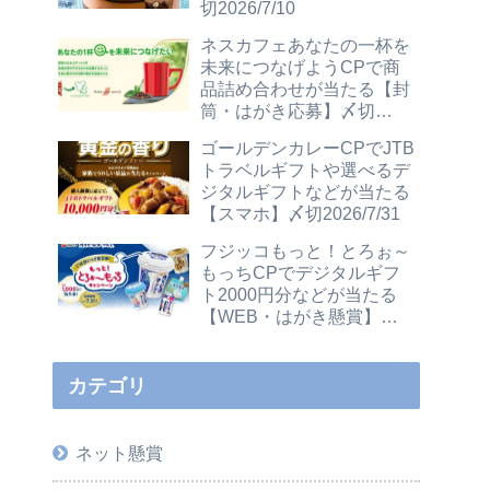
切2026/7/10
ネスカフェあなたの一杯を
未来につなげようCPで商
品詰め合わせが当たる【封
筒・はがき応募】〆切
2026/12/31
ゴールデンカレーCPでJTB
トラベルギフトや選べるデ
ジタルギフトなどが当たる
【スマホ】〆切2026/7/31
フジッコもっと！とろぉ～
もっちCPでデジタルギフ
ト2000円分などが当たる
【WEB・はがき懸賞】〆
切2026/7/31
カテゴリ
ネット懸賞