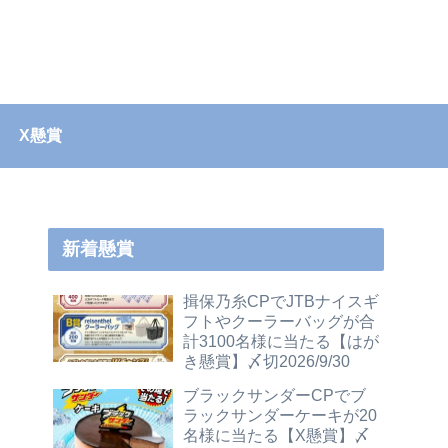
X懸賞
新着懸賞
揖保乃糸CPでJTBナイスギ
フトやクーラーバッグが合
計3100名様に当たる【はが
き懸賞】〆切2026/9/30
ブラックサンダーCPでブ
ラックサンダーケーキが20
名様に当たる【X懸賞】〆