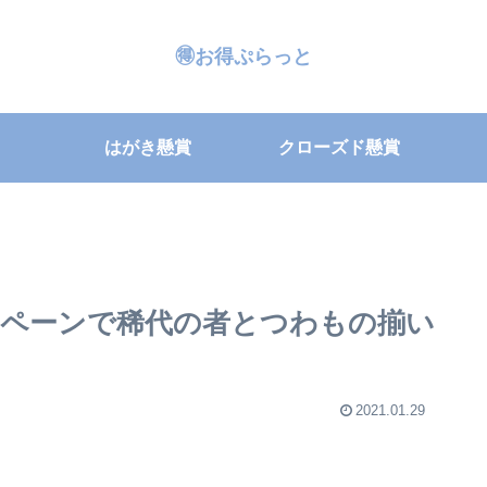
🉐お得ぷらっと
はがき懸賞
クローズド懸賞
ペーンで稀代の者とつわもの揃い
2021.01.29