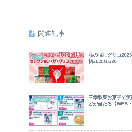
関連記事
私の推しグリコ20
X懸賞
切2025/11/30
三幸製菓お菓子で笑
はがき懸賞
どが当たる【WEB・は