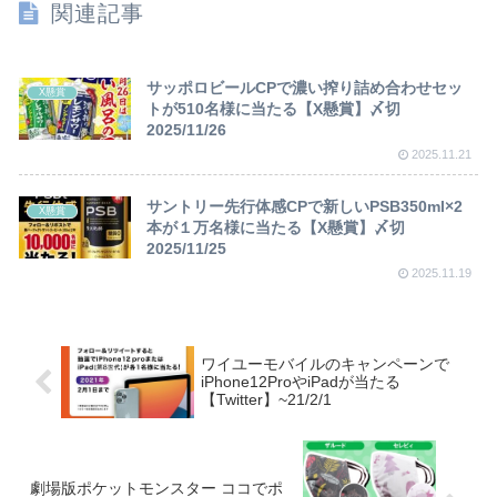
関連記事
サッポロビールCPで濃い搾り詰め合わせセッ
X懸賞
トが510名様に当たる【X懸賞】〆切
2025/11/26
2025.11.21
サントリー先行体感CPで新しいPSB350ml×2
X懸賞
本が１万名様に当たる【X懸賞】〆切
2025/11/25
2025.11.19
ワイユーモバイルのキャンペーンで
iPhone12ProやiPadが当たる
【Twitter】~21/2/1
劇場版ポケットモンスター ココでポ