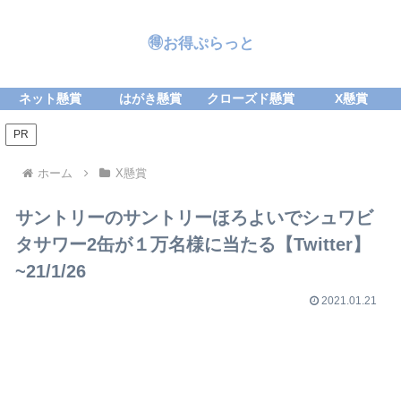
🉐お得ぷらっと
ネット懸賞
はがき懸賞
クローズド懸賞
X懸賞
PR
ホーム
X懸賞
サントリーのサントリーほろよいでシュワビ
タサワー2缶が１万名様に当たる【Twitter】
~21/1/26
2021.01.21