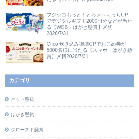
フジッコもっと！とろぉ～もっちCP
でデジタルギフト2000円分などが当た
る【WEB・はがき懸賞】〆切
2026/7/31
Glico 炊き込み御膳CPでおこめ券が
5000名様に当たる【スマホ・はがき懸
賞】〆切2026/7/31
カテゴリ
ネット懸賞
はがき懸賞
クローズド懸賞