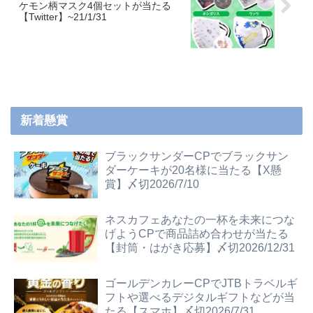
ケモン柄マスク4個セットが当たる
【Twitter】~21/1/31
新着懸賞
ブラックサンダーCPでブラックサン
ダーケーキが20名様に当たる【X懸
賞】〆切2026/7/10
ネスカフェあなたの一杯を未来につな
げようCPで商品詰め合わせが当たる
【封筒・はがき応募】〆切2026/12/31
ゴールデンカレーCPでJTBトラベルギ
フトや選べるデジタルギフトなどが当
たる【スマホ】〆切2026/7/31