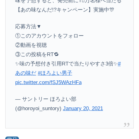
味を予想すると、発売前に1⃣万名様へ当たる
【あの味なんだ!?キャンペーン】実施中🎊
応募方法▼
①このアカウントをフォロー
②動画を視聴
③この投稿をRT🔁
✨味の予想付き引用RTで当たりやすさ3倍✨
#
あの味だ
#ほろよい男子
pic.twitter.com/fSJ5WAzHFa
— サントリー ほろよい部
(@horoyoi_suntory)
January 20, 2021