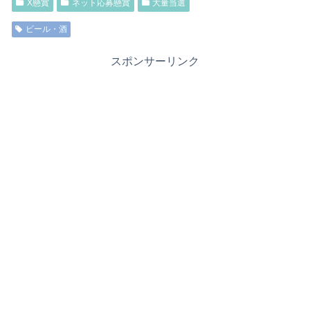
X懸賞
ネット応募懸賞
大量当選
ビール・酒
スポンサーリンク