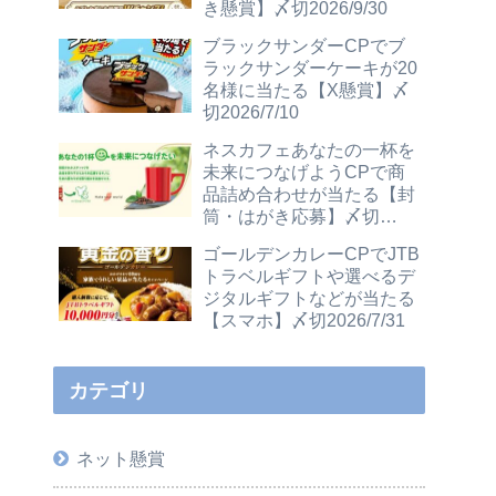
き懸賞】〆切2026/9/30
ブラックサンダーCPでブ
ラックサンダーケーキが20
名様に当たる【X懸賞】〆
切2026/7/10
ネスカフェあなたの一杯を
未来につなげようCPで商
品詰め合わせが当たる【封
筒・はがき応募】〆切
2026/12/31
ゴールデンカレーCPでJTB
トラベルギフトや選べるデ
ジタルギフトなどが当たる
【スマホ】〆切2026/7/31
カテゴリ
ネット懸賞