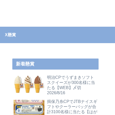
X懸賞
新着懸賞
明治CPでうずまきソフト
スクイーズが300名様に当
たる【WEB】〆切
2026/8/16
揖保乃糸CPでJTBナイスギ
フトやクーラーバッグが合
計3100名様に当たる【はが