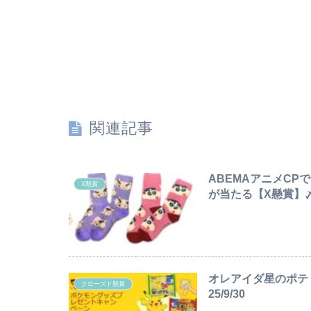
関連記事
ABEMAアニメC
X懸賞
が当たる【X懸賞】〆切2
オレアイダ星のポテ
クローズド懸賞
25/9/30