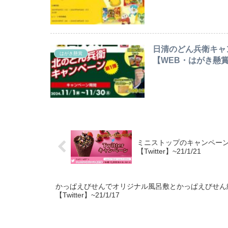
日清のどん兵衛キャ
はがき懸賞
【WEB・はがき懸賞】〆
ミニストップのキャンペーン
【Twitter】~21/1/21
かっぱえびせんでオリジナル風呂敷とかっぱえびせん
【Twitter】~21/1/17