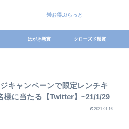
🉐お得ぷらっと
はがき懸賞
クローズド懸賞
ンジキャンペーンで限定レンチキ
当たる【Twitter】~21/1/29
2021.01.16