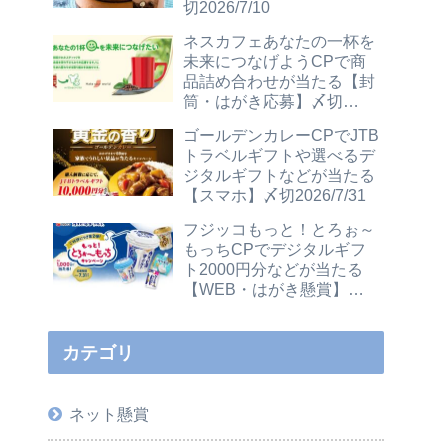
切2026/7/10
ネスカフェあなたの一杯を
未来につなげようCPで商
品詰め合わせが当たる【封
筒・はがき応募】〆切
2026/12/31
ゴールデンカレーCPでJTB
トラベルギフトや選べるデ
ジタルギフトなどが当たる
【スマホ】〆切2026/7/31
フジッコもっと！とろぉ～
もっちCPでデジタルギフ
ト2000円分などが当たる
【WEB・はがき懸賞】〆
切2026/7/31
カテゴリ
ネット懸賞