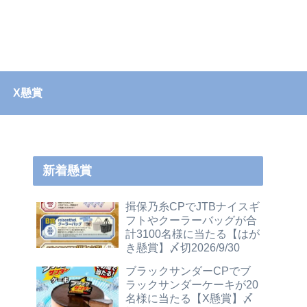
X懸賞
新着懸賞
揖保乃糸CPでJTBナイスギ
フトやクーラーバッグが合
計3100名様に当たる【はが
き懸賞】〆切2026/9/30
ブラックサンダーCPでブ
ラックサンダーケーキが20
名様に当たる【X懸賞】〆