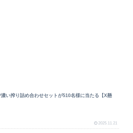
で濃い搾り詰め合わせセットが510名様に当たる【X懸
2025.11.21