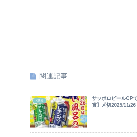
関連記事
サッポロビールCP
X懸賞
賞】〆切2025/11/26