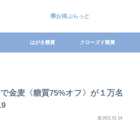
🉐お得ぷらっと
はがき懸賞
クローズド懸賞
で金麦〈糖質75%オフ〉が１万名
19
2021.01.14