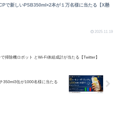
Pで新しいPSB350ml×2本が１万名様に当たる【X懸
2025.11.19
除機ロボット とWi-Fi体組成計が当たる【Twitter】
50ml3缶が1000名様に当たる