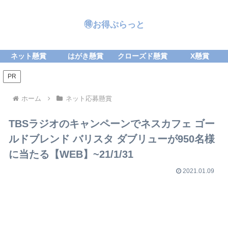
🉐お得ぷらっと
ネット懸賞
はがき懸賞
クローズド懸賞
X懸賞
PR
ホーム
ネット応募懸賞
TBSラジオのキャンペーンでネスカフェ ゴー
ルドブレンド バリスタ ダブリューが950名様
に当たる【WEB】~21/1/31
2021.01.09