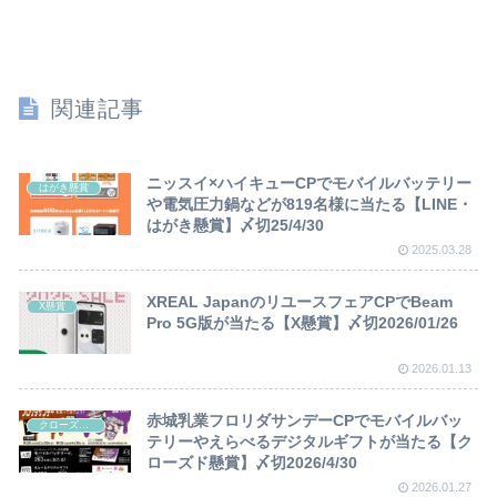
関連記事
ニッスイ×ハイキューCPでモバイルバッテリー
はがき懸賞
や電気圧力鍋などが819名様に当たる【LINE・
はがき懸賞】〆切25/4/30
2025.03.28
XREAL JapanのリユースフェアCPでBeam
X懸賞
Pro 5G版が当たる【X懸賞】〆切2026/01/26
2026.01.13
赤城乳業フロリダサンデーCPでモバイルバッ
クローズド懸賞
テリーやえらべるデジタルギフトが当たる【ク
ローズド懸賞】〆切2026/4/30
2026.01.27