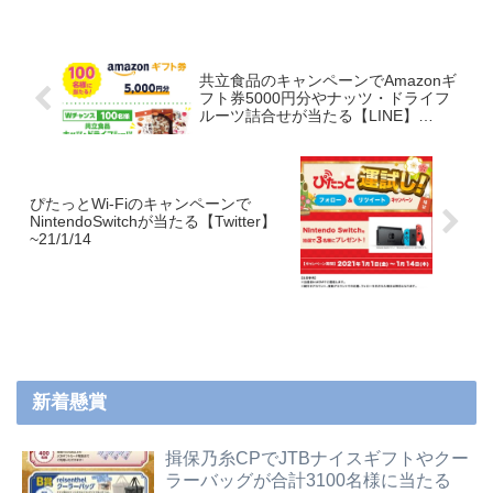
共立食品のキャンペーンでAmazonギ
フト券5000円分やナッツ・ドライフ
ルーツ詰合せが当たる【LINE】
~21/4/7
ぴたっとWi-Fiのキャンペーンで
NintendoSwitchが当たる【Twitter】
~21/1/14
新着懸賞
揖保乃糸CPでJTBナイスギフトやクー
ラーバッグが合計3100名様に当たる