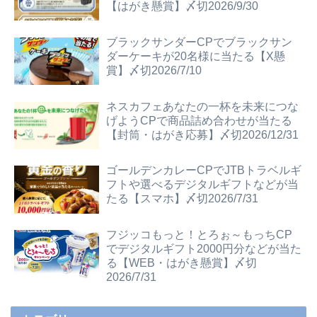
【はがき懸賞】〆切2026/9/30
ブラックサンダーCPでブラックサン
ダーケーキが20名様に当たる【X懸
賞】〆切2026/7/10
ネスカフェあなたの一杯を未来につな
げようCPで商品詰め合わせが当たる
【封筒・はがき応募】〆切2026/12/31
ゴールデンカレーCPでJTBトラベルギ
フトや選べるデジタルギフトなどが当
たる【スマホ】〆切2026/7/31
フジッコもっと！とろぉ～もっちCP
でデジタルギフト2000円分などが当た
る【WEB・はがき懸賞】〆切
2026/7/31