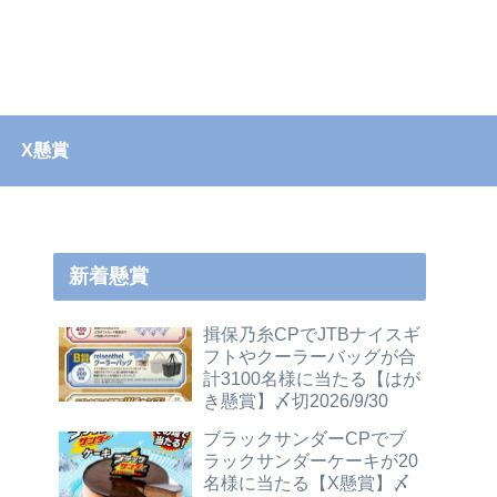
X懸賞
新着懸賞
揖保乃糸CPでJTBナイスギ
フトやクーラーバッグが合
計3100名様に当たる【はが
き懸賞】〆切2026/9/30
ブラックサンダーCPでブ
ラックサンダーケーキが20
名様に当たる【X懸賞】〆