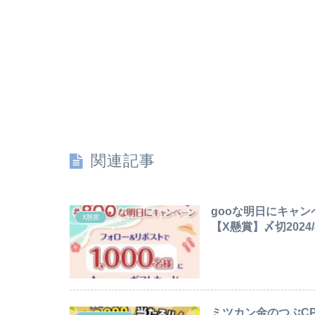
関連記事
gooな明日にキャン
X懸賞
【X懸賞】〆切2024/8
ミツカン金のつぶCP