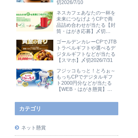
切2026/7/10
ネスカフェあなたの一杯を
未来につなげようCPで商
品詰め合わせが当たる【封
筒・はがき応募】〆切
2026/12/31
ゴールデンカレーCPでJTB
トラベルギフトや選べるデ
ジタルギフトなどが当たる
【スマホ】〆切2026/7/31
フジッコもっと！とろぉ～
もっちCPでデジタルギフ
ト2000円分などが当たる
【WEB・はがき懸賞】〆
切2026/7/31
カテゴリ
ネット懸賞