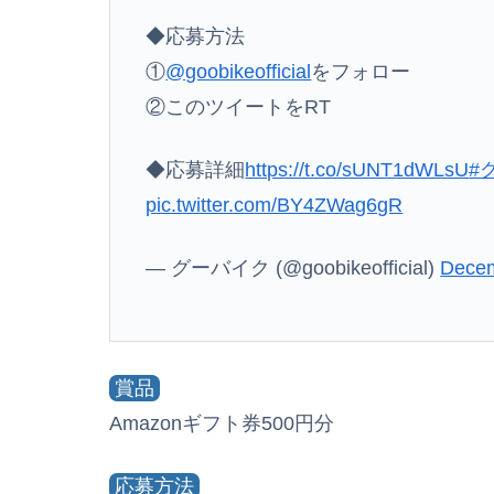
◆応募方法
①
@goobikeofficial
をフォロー
②このツイートをRT
◆応募詳細
https://t.co/sUNT1dWLsU
#
pic.twitter.com/BY4ZWag6gR
— グーバイク (@goobikeofficial)
Decem
賞品
Amazonギフト券500円分
応募方法