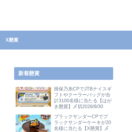
X懸賞
新着懸賞
揖保乃糸CPでJTBナイスギ
フトやクーラーバッグが合
計3100名様に当たる【はが
き懸賞】〆切2026/9/30
ブラックサンダーCPでブ
ラックサンダーケーキが20
名様に当たる【X懸賞】〆