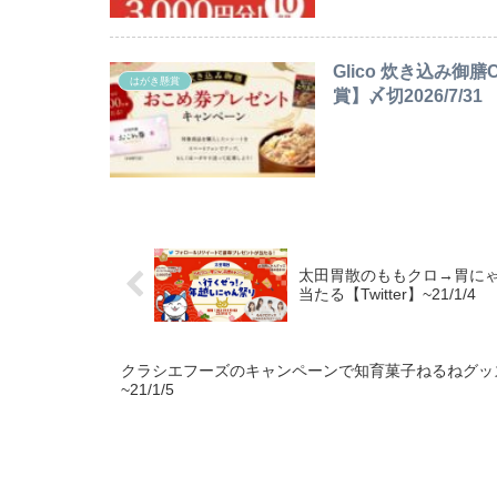
Glico 炊き込み
はがき懸賞
賞】〆切2026/7/31
太田胃散のももクロ→胃にゃ
当たる【Twitter】~21/1/4
クラシエフーズのキャンペーンで知育菓子ねるねグッズが合
~21/1/5