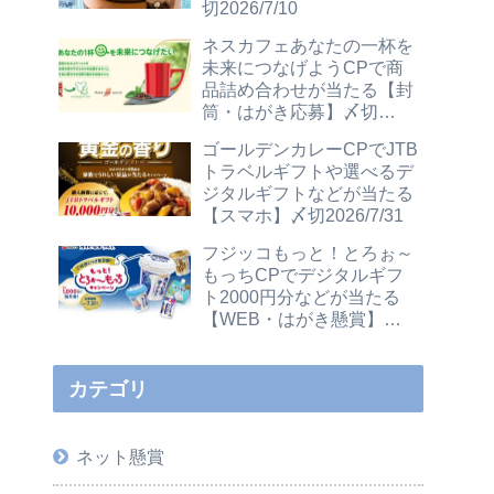
切2026/7/10
ネスカフェあなたの一杯を
未来につなげようCPで商
品詰め合わせが当たる【封
筒・はがき応募】〆切
2026/12/31
ゴールデンカレーCPでJTB
トラベルギフトや選べるデ
ジタルギフトなどが当たる
【スマホ】〆切2026/7/31
フジッコもっと！とろぉ～
もっちCPでデジタルギフ
ト2000円分などが当たる
【WEB・はがき懸賞】〆
切2026/7/31
カテゴリ
ネット懸賞