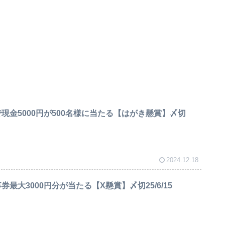
現金5000円が500名様に当たる【はがき懸賞】〆切
2024.12.18
最大3000円分が当たる【X懸賞】〆切25/6/15