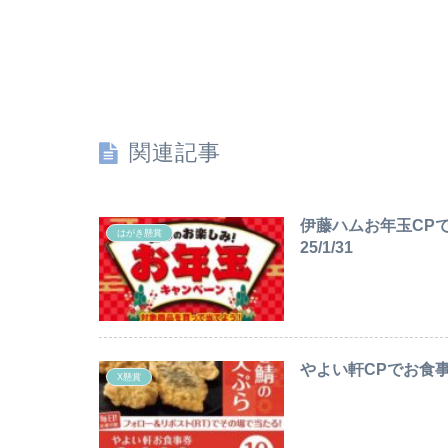
関連記事
伊藤ハムお年玉CPで
はがき懸賞
25/1/31
やよい軒CPでお食事券
X懸賞