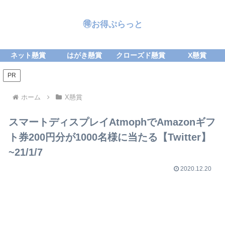
🉐お得ぷらっと
ネット懸賞
はがき懸賞
クローズド懸賞
X懸賞
PR
ホーム
X懸賞
スマートディスプレイAtmophでAmazonギフ
ト券200円分が1000名様に当たる【Twitter】
~21/1/7
2020.12.20