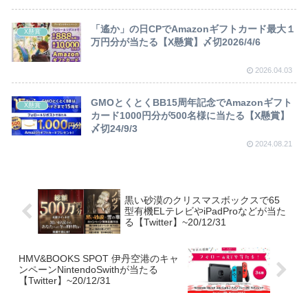
「遙か」の日CPでAmazonギフトカード最大１
X懸賞
万円分が当たる【X懸賞】〆切2026/4/6
2026.04.03
GMOとくとくBB15周年記念でAmazonギフト
X懸賞
カード1000円分が500名様に当たる【X懸賞】
〆切24/9/3
2024.08.21
黒い砂漠のクリスマスボックスで65
型有機ELテレビやiPadProなどが当た
る【Twitter】~20/12/31
HMV&BOOKS SPOT 伊丹空港のキャ
ンペーンNintendoSwithが当たる
【Twitter】~20/12/31