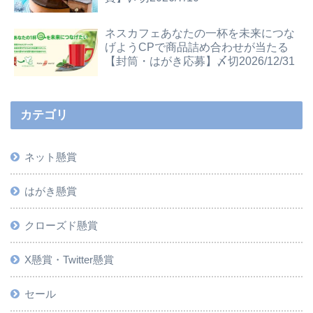
ネスカフェあなたの一杯を未来につな
げようCPで商品詰め合わせが当たる
【封筒・はがき応募】〆切2026/12/31
カテゴリ
ネット懸賞
はがき懸賞
クローズド懸賞
X懸賞・Twitter懸賞
セール