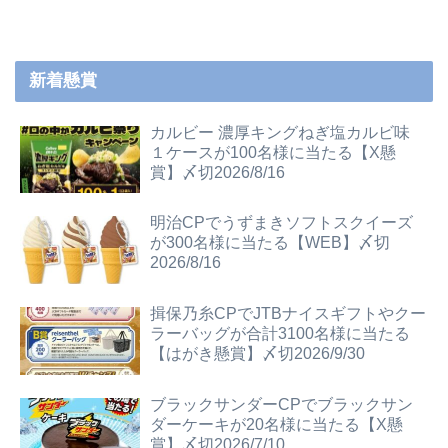
新着懸賞
カルビー 濃厚キングねぎ塩カルビ味
１ケースが100名様に当たる【X懸
賞】〆切2026/8/16
明治CPでうずまきソフトスクイーズ
が300名様に当たる【WEB】〆切
2026/8/16
揖保乃糸CPでJTBナイスギフトやクー
ラーバッグが合計3100名様に当たる
【はがき懸賞】〆切2026/9/30
ブラックサンダーCPでブラックサン
ダーケーキが20名様に当たる【X懸
賞】〆切2026/7/10