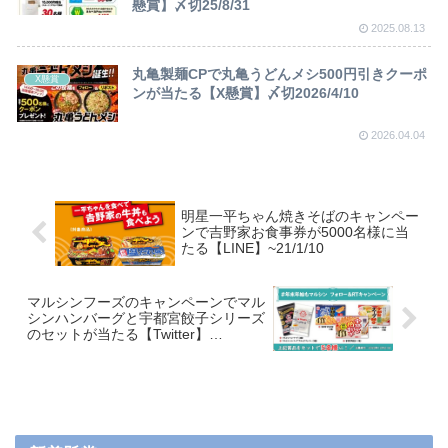
懸賞】〆切25/8/31
2025.08.13
丸亀製麺CPで丸亀うどんメシ500円引きクーポ
X懸賞
ンが当たる【X懸賞】〆切2026/4/10
2026.04.04
明星一平ちゃん焼きそばのキャンペー
ンで吉野家お食事券が5000名様に当
たる【LINE】~21/1/10
マルシンフーズのキャンペーンでマル
シンハンバーグと宇都宮餃子シリーズ
のセットが当たる【Twitter】
~20/12/21