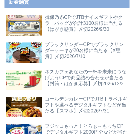
新着懸賞
揖保乃糸CPでJTBナイスギフトやクー
ラーバッグが合計3100名様に当たる
【はがき懸賞】〆切2026/9/30
ブラックサンダーCPでブラックサン
ダーケーキが20名様に当たる【X懸
賞】〆切2026/7/10
ネスカフェあなたの一杯を未来につな
げようCPで商品詰め合わせが当たる
【封筒・はがき応募】〆切2026/12/31
ゴールデンカレーCPでJTBトラベルギ
フトや選べるデジタルギフトなどが当
たる【スマホ】〆切2026/7/31
フジッコもっと！とろぉ～もっちCP
でデジタルギフト2000円分などが当た