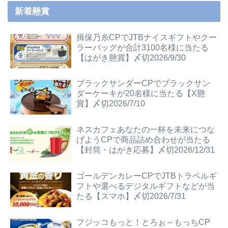
新着懸賞
揖保乃糸CPでJTBナイスギフトやクー
ラーバッグが合計3100名様に当たる
【はがき懸賞】〆切2026/9/30
ブラックサンダーCPでブラックサン
ダーケーキが20名様に当たる【X懸
賞】〆切2026/7/10
ネスカフェあなたの一杯を未来につな
げようCPで商品詰め合わせが当たる
【封筒・はがき応募】〆切2026/12/31
ゴールデンカレーCPでJTBトラベルギ
フトや選べるデジタルギフトなどが当
たる【スマホ】〆切2026/7/31
フジッコもっと！とろぉ～もっちCP