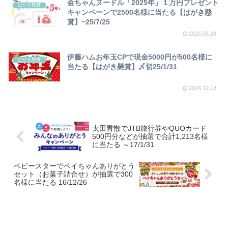
金ちゃんヌードル「2025年」１万円プレゼント
はがき懸賞
キャンペーンで2500名様に当たる【はがき懸
賞】~25/7/25
2025.05.28
伊藤ハムお年玉CPで現金5000円が500名様に
はがき懸賞
当たる【はがき懸賞】〆切25/1/31
2024.12.18
太田胃散でJTB旅行券やQUOカード
500円分などが抽選で合計1,213名様
に当たる ～17/1/31
ベビースターでベイちゃんありがとう
セット（お菓子詰合せ）が抽選で300
名様に当たる 16/12/26