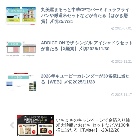
丸美屋まるっと中華CPでバーミキュラフライ
はがき懸賞
パンや厳選米セットなどが当たる【はがき懸
賞】〆切25/7/31
2025.07.01
ADDICTIONでザ シングル アイシャドウセット
X懸賞
が当たる【X懸賞】〆切2025/11/30
2025.11.21
2026年キユーピーカレンダーが30名様に当た
ネット応募懸賞
る【WEB】〆切2025/11/28
2025.11.17
いちまさのキャンペーンで金箔入り純
米大吟醸とおせち セットなどが100名
様に当たる【Twitter】~20/12/20