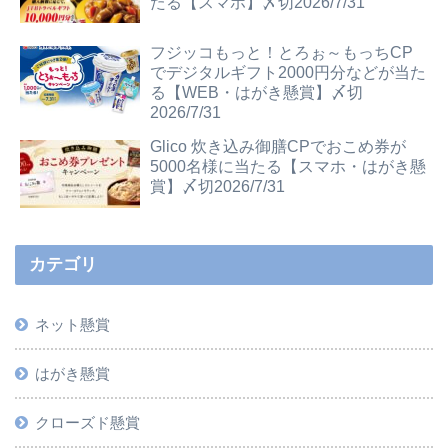
たる【スマホ】〆切2026/7/31
フジッコもっと！とろぉ～もっちCP
でデジタルギフト2000円分などが当た
る【WEB・はがき懸賞】〆切
2026/7/31
Glico 炊き込み御膳CPでおこめ券が
5000名様に当たる【スマホ・はがき懸
賞】〆切2026/7/31
カテゴリ
ネット懸賞
はがき懸賞
クローズド懸賞