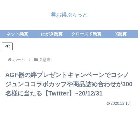
🉐お得ぷらっと
ネット懸賞
はがき懸賞
クローズド懸賞
X懸賞
PR
ホーム
X懸賞
AGF器の絆プレゼントキャンペーンでコシノ
ジュンココラボカップや商品詰め合わせが300
名様に当たる【Twitter】~20/12/31
2020.12.15