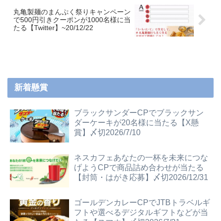
丸亀製麺のまんぷく祭りキャンペーン
で500円引きクーポンが1000名様に当
たる【Twitter】~20/12/22
新着懸賞
ブラックサンダーCPでブラックサン
ダーケーキが20名様に当たる【X懸
賞】〆切2026/7/10
ネスカフェあなたの一杯を未来につな
げようCPで商品詰め合わせが当たる
【封筒・はがき応募】〆切2026/12/31
ゴールデンカレーCPでJTBトラベルギ
フトや選べるデジタルギフトなどが当